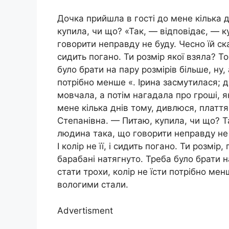
Дочка прийшла в гості до мене кілька д
купила, чи що? «Так, — відповідає, — к
говорити неправду не буду. Чесно їй сказ
сидить погано. Ти розмір якої взяла? Т
було брати на пару розмірів більше, ну,
потрібно менше «. Ірина засмутилася; 
мовчала, а потім нагадала про гроші, я
мене кілька днів тому, дивлюся, плаття
Степанівна. — Питаю, купила, чи що? Так
людина така, що говорити неправду не 
І колір не її, і сидить погано. Ти розмір
барабані натягнуто. Треба було брати н
стати трохи, колір не їсти потрібно ме
вологими стали.
Advertisment