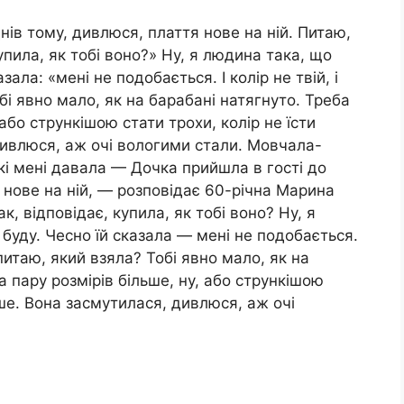
нів тому, дивлюся, плаття нове на ній. Питаю,
упила, як тобі воно?» Ну, я людина така, що
ала: «мені не подобається. І колір не твій, і
обі явно мало, як на барабані натягнуто. Треба
 або стрункішою стати трохи, колір не їсти
дивлюся, аж очі вологими стали. Мовчала-
кі мені давала — Дочка прийшла в гості до
 нове на ній, — розповідає 60-річна Марина
, відповідає, купила, як тобі воно? Ну, я
буду. Чесно їй сказала — мені не подобається.
, питаю, який взяла? Тобі явно мало, як на
а пару розмірів більше, ну, або стрункішою
нше. Вона засмутилася, дивлюся, аж очі