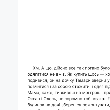
— Хм. А що, дійсно все так погано було
одягатися не вміє. Як купить щось — хоч
подивися, он на дочку Тамари зверни у
повчитися і за собою стежити, і одяг п
Мама, каже, ти живеш на мої гроші, пр
Оксан і Олесь, не соромно тобі взагалі
будинок на дачі зберешся ремонтувати, 