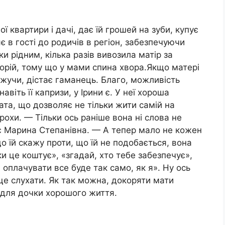
 квартири і дачі, дає їй грошей на зуби, купує
яє в гості до родичів в регіон, забезпечуючи
ки рідним, кілька разів вивозила матір за
торій, тому що у мами спина хвора.Якщо матері
кажучи, дістає гаманець. Благо, можливість
авіть її капризи, у Ірини є. У неї хороша
ата, що дозволяє не тільки жити самій на
трохи. — Тільки ось раніше вона ні слова не
ає Марина Степанівна. — А тепер мало не кожен
о їй скажу проти, що їй не подобається, вона
ки це коштує», «згадай, хто тебе забезпечує»,
 оплачувати все буде так само, як я». Ну ось
це слухати. Як так можна, докоряти мати
для дочки хорошого життя.