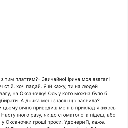
 з тим платтям?- Звичайно! Ірина моя взагалі
 стій, хоч падай. Я їй кажу, ти на людей
вагу, на Оксаночку! Ось у кого можна було б
ідбирати. А дочка мені знаєш що заявила?
и цьому вічно приводиш мені в приклад якихось
? Наступного разу, як до стоматолога підеш, або
у Оксаночки гроші проси. Удочери її, каже.