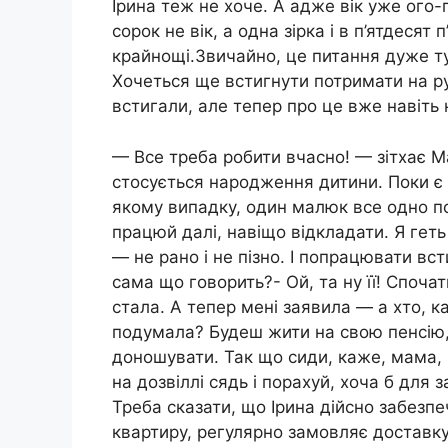
Ірина теж не хоче. А адже вік уже ого-г
сорок не вік, а одна зірка і в п’ятдесят
крайнощі.Звичайно, це питання дуже т
Хочеться ще встигнути потримати на ру
встигали, але тепер про це вже навіть 
— Все треба робити вчасно! — зітхає 
стосується народження дитини. Поки є з
якому випадку, один малюк все одно по
працюй далі, навіщо відкладати. Я гет
— не рано і не пізно. І попрацювати всти
сама що говорить?- Ой, та ну її! Споча
стала. А тепер мені заявила — а хто, ка
подумала? Будеш жити на свою пенсію, 
доношувати. Так що сиди, каже, мама, м
на дозвіллі сядь і порахуй, хоча б для 
Треба сказати, що Ірина дійсно забезпе
квартиру, регулярно замовляє доставку 