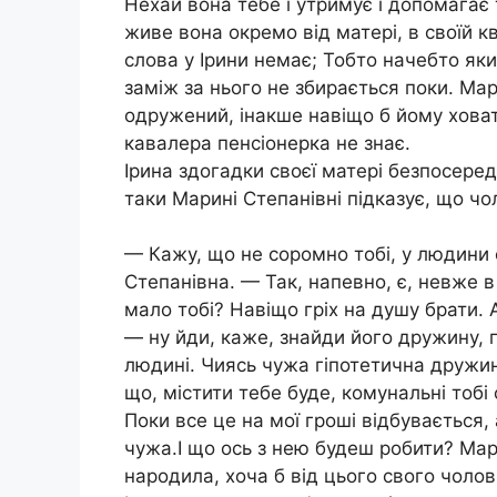
Нехай вона тебе і утримує і допомагає 
живе вона окремо від матері, в своїй кв
слова у Ірини немає; Тобто начебто яки
заміж за нього не збирається поки. Ма
одружений, інакше навіщо б йому хова
кавалера пенсіонерка не знає.
Ірина здогадки своєї матері безпосеред
таки Марині Степанівні підказує, що чол
— Кажу, що не соромно тобі, у людини с
Степанівна. — Так, напевно, є, невже в
мало тобі? Навіщо гріх на душу брати.
— ну йди, каже, знайди його дружину, п
людині. Чиясь чужа гіпотетична дружин
що, містити тебе буде, комунальні тобі
Поки все це на мої гроші відбувається, 
чужа.І що ось з нею будеш робити? Ма
народила, хоча б від цього свого чолов