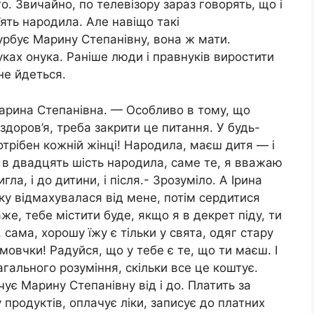
о. Звичайно, по телевізору зараз говорять, що і
 п’ять народила. Але навіщо такі
урбує Марину Степанівну, вона ж мати.
ках онука. Раніше люди і правнуків виростити
не йдеться.
Марина Степанівна. — Особливо в тому, що
доров’я, треба закрити це питання. У будь-
трібен кожній жінці! Народила, маєш дитя — і
ь в двадцять шість народила, саме те, я вважаю
гла, і до дитини, і після.- Зрозуміло. А Ірина
тку відмахувалася від мене, потім сердитися
же, тебе містити буде, якщо я в декрет піду, ти
сама, хорошу їжу є тільки у свята, одяг стару
овчки! Радуйся, що у тебе є те, що ти маєш. І
загального розуміння, скільки все це коштує.
чує Марину Степанівну від і до. Платить за
продуктів, оплачує ліки, записує до платних