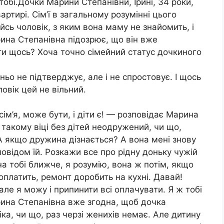
тобі.Дочки Марини Степанівни, Ірині, 34 роки,
артирі. Сім’ї в загальному розумінні цього
йсь чоловік, з яким вона маму не знайомить, і
рина Степанівна підозрює, що він вже
ти щось? Хоча точно сімейний статус дочкиного
ньо не підтверджує, але і не спростовує. І щось
овік цей не вільний.
ім’я, може бути, і діти є! — розповідає Марина
 такому віці без дітей неодружений, чи що,
 А якщо дружина дізнається? А вона мені знову
овідом їй. Розкажи все про рідну доньку чужій
а тобі ближче, я розумію, вона ж потім, якщо
 оплатить, ремонт доробить на кухні. Давай!
але я можу і припинити всі оплачувати. Я ж тобі
рина Степанівна вже згодна, щоб дочка
іка, чи що, раз черзі женихів немає. Але дитину