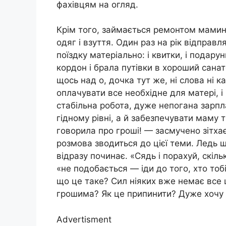
фахівцям на огляд.
Крім того, займається ремонтом маминої
одяг і взуття. Один раз на рік відправл
поїздку матеріально: і квитки, і подарун
кордон і брала путівки в хороший сана
щось над о, дочка тут же, ні слова ні 
оплачувати все необхідне для матері, і н
стабільна робота, дуже непогана зарпл
гідному рівні, а й забезпечувати маму 
говорила про гроші! — засмучено зітх
розмова зводиться до цієї теми. Ледь щ
відразу починає. «Сядь і порахуй, скіль
«не подобається — іди до того, хто тобі
що це таке? Сил ніяких вже немає все 
грошима? Як це припинити? Дуже хочу 
Advertisment