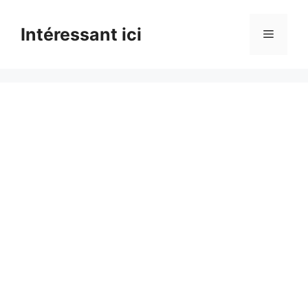
Skip
to
Intéressant ici
Menu
content