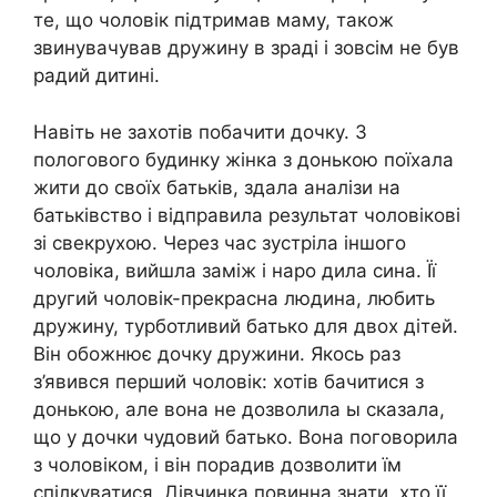
те, що чоловік підтримав маму, також
звинувачував дружину в зраді і зовсім не був
радий дитині.
Навіть не захотів побачити дочку. З
пологового будинку жінка з донькою поїхала
жити до своїх батьків, здала аналізи на
батьківство і відправила результат чоловікові
зі свекрухою. Через час зустріла іншого
чоловіка, вийшла заміж і наро дила сина. Її
другий чоловік-прекрасна людина, любить
дружину, турботливий батько для двох дітей.
Він обожнює дочку дружини. Якось раз
з’явився перший чоловік: хотів бачитися з
донькою, але вона не дозволила ы сказала,
що у дочки чудовий батько. Вона поговорила
з чоловіком, і він порадив дозволити їм
спілкуватися. Дівчинка повинна знати, хто її