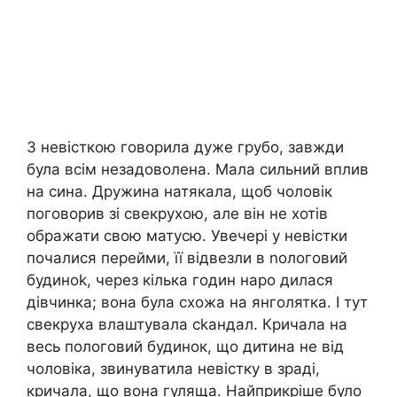
З невісткою говорила дуже грубо, завжди
була всім незадоволена. Мала сильний вплив
на сина. Дружина натякала, щоб чоловік
поговорив зі свекрухою, але він не хотів
ображати свою матусю. Увечері у невістки
почалися перейми, її відвезли в nологовий
будиноk, через кілька годин наро дилася
дівчинка; вона була схожа на янголятка. І тут
свекруха влаштувала сkандал. Кричала на
весь пологовий будинок, що дитина не від
чоловіка, звинуватила невістку в зраді,
кричала, що вона гуляща. Найприкріше було