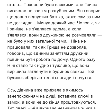
стало… Похорони були важкими, але Гриша
виглядав не зовсім розгубленим. Він говорив,
що давно відпустив батька, адже сам за ним
не доглядав… Минув деякий час. Чоловік, як
і раніше, не з’являвся вдома, а коли і
з’являвся, вони з дружиною не розмовляли —
не було у них загальної теми… Ніна не
працювала, так як Гриша не дозволяв,
говорив, що єдиним заняттям дружини
повинна бути робота по дому. Одного разу
Ніні стало так нудно і тужливо, що вона
вирішила заглянути в будинок свекра. Той
будинок зберігав теплі спогади і почуття…
Ось, дівчина вже приїхала з якимось
занепокоєнням на душі, вставила ключі в
замок, а вони не до кінця проштовхуються.
Тут двері Ніні відкриває незнайома жінка з