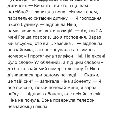
дитиною. — Вибачте, ви хто, і що вам
потрібно? — запитала вона грізним тоном,
паралельно хитаючи дитину. — Я господиня
цього будинку, — відповіла Ніна,
намагаючись не здати позицій. — Ах, так? А
мені Гриша говорив, що я господиня. Зараз
ми з’ясуємо, хто ви … хазяйка … — відповіла
незнайомка, зателефонувала за якимось
номером і протягнула телефон Ніні. На екрані
було слово» Улюблений», а під цим словом –
до болю знайомий номер телефону. Їх Ніна
дізнавалася при одному погляді. — Скажи,
це твій син? — запитала Ніна абоненту. — Я
все поясню, тільки почекай мене, я зараз
виїду, — відповів абонент, але всіх його слів
Ніна не почула. Вона повернула телефон
незнайомці і пішла.