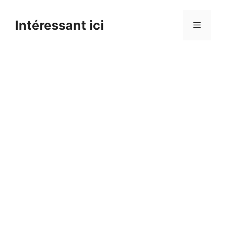
Skip
to
Intéressant ici
Menu
content