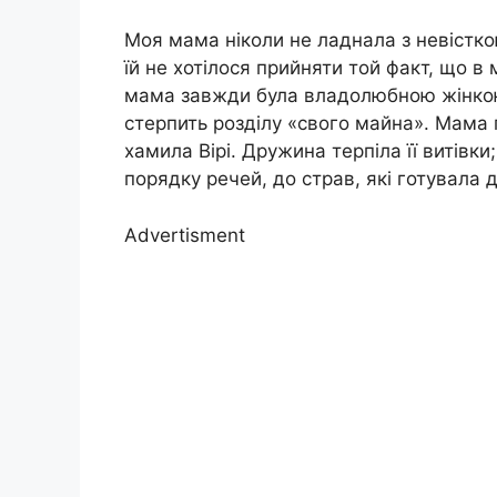
Моя мама ніколи не ладнала з невістко
їй не хотілося прийняти той факт, що в 
мама завжди була владолюбною жінкою.
стерпить розділу «свого майна». Мама п
хамила Вірі. Дружина терпіла її витівк
порядку речей, до страв, які готувала 
Advertisment