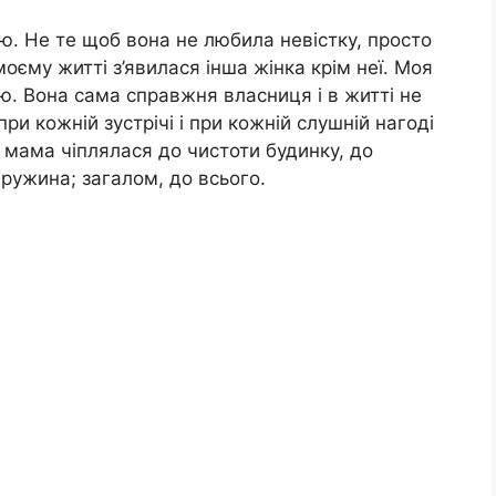
ю. Не те щоб вона не любила невістку, просто
моєму житті з’явилася інша жінка крім неї. Моя
 Вона сама справжня власниця і в житті не
ри кожній зустрічі і при кожній слушній нагоді
и; мама чіплялася до чистоти будинку, до
дружина; загалом, до всього.