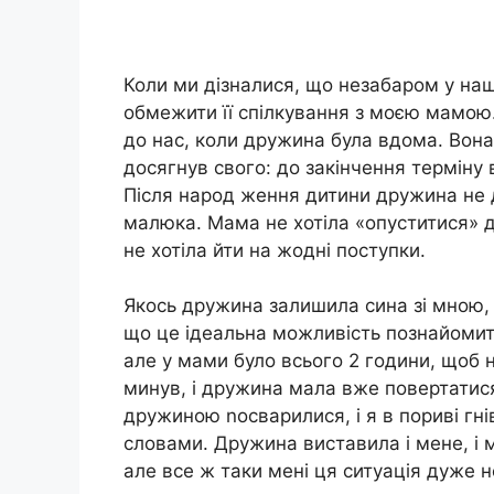
Коли ми дізналися, що незабаром у наш
обмежити її спілкування з моєю мамою.
до нас, коли дружина була вдома. Вона
досягнув свого: до закінчення терміну
Після народ ження дитини дружина не 
малюка. Мама не хотіла «опуститися» д
не хотіла йти на жодні поступки.
Якось дружина залишила сина зі мною, 
що це ідеальна можливість познайомити
але у мами було всього 2 години, щоб 
минув, і дружина мала вже повертатися
дружиною nосварилися, і я в пориві гні
словами. Дружина виставила і мене, і м
але все ж таки мені ця ситуація дуже 