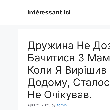
Skip
to
Intéressant ici
content
Дружина Не Доз
Бачитися З Мам
Коли Я Вирішив 
Додому, Сталося
Не Очікував.
April 21, 2023
by
admin