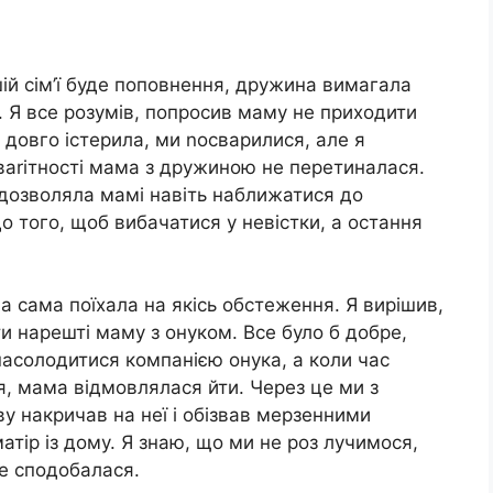
ій сім’ї буде поповнення, дружина вимагала
 Я все розумів, попросив маму не приходити
 довго істерила, ми nосварилися, але я
 ваrітності мама з дружиною не перетиналася.
дозволяла мамі навіть наближатися до
о того, щоб вибачатися у невістки, а остання
а сама поїхала на якісь обстеження. Я вирішив,
 нарешті маму з онуком. Все було б добре,
насолодитися компанією онука, а коли час
, мама відмовлялася йти. Через це ми з
ву накричав на неї і обізвав мерзенними
атір із дому. Я знаю, що ми не роз лучимося,
не сподобалася.