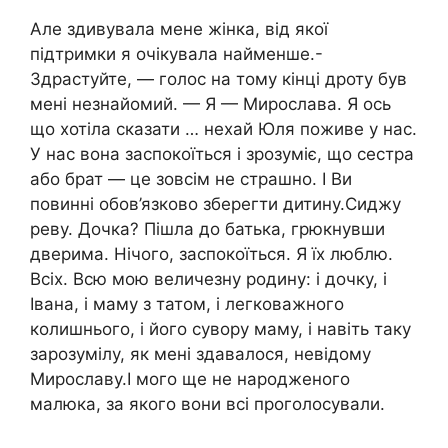
Але здивувала мене жінка, від якої
підтримки я очікувала найменше.-
Здрастуйте, — голос на тому кінці дроту був
мені незнайомий. — Я — Мирослава. Я ось
що хотіла сказати … нехай Юля поживе у нас.
У нас вона заспокоїться і зрозуміє, що сестра
або брат — це зовсім не страшно. І Ви
повинні обов’язково зберегти дитину.Сиджу
реву. Дочка? Пішла до батька, грюкнувши
дверима. Нічого, заспокоїться. Я їх люблю.
Всіх. Всю мою величезну родину: і дочку, і
Івана, і маму з татом, і легковажного
колишнього, і його сувору маму, і навіть таку
зарозумілу, як мені здавалося, невідому
Мирославу.І мого ще не народженого
малюка, за якого вони всі проголосували.