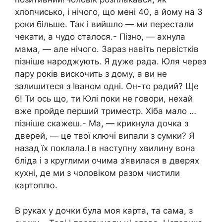
хлопчисько, і нічого, що мені 40, а йому на 3
роки більше. Так і вийшло — ми перестали
чекати, а чудо сталося.- Пізно, — ахнула
мама, — але нічого. Зараз навіть первістків
пізніше народжують. Я дуже рада. Юля через
пару років вискочить з дому, а ви не
залишитеся з Іваном одні. Он-то радий? Ще
б! Ти ось що, ти Юлі поки не говори, нехай
вже пройде перший триместр. Хіба мало …
пізніше скажеш.- Ма, — крикнула дочка з
дверей, — це твої ключі випали з сумки? Я
назад їх поклала.І в наступну хвилину вона
бліда і з круглими очима з’явилася в дверях
кухні, де ми з чоловіком разом чистили
картоплю.
В руках у дочки була моя карта, та сама, з