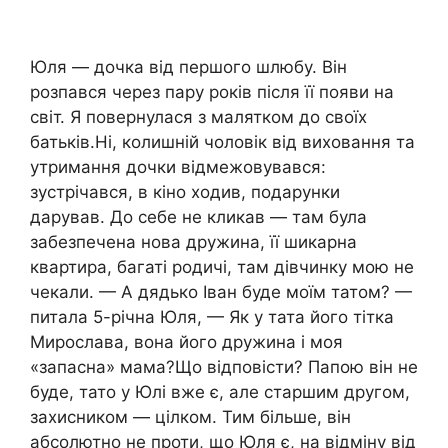
Юля — дочка від першого шлюбу. Він
розпався через пару років після її появи на
світ. Я повернулася з малятком до своїх
батьків.Ні, колишній чоловік від виховання та
утримання дочки відмежовувався:
зустрічався, в кіно ходив, подарунки
дарував. До себе не кликав — там була
забезпечена нова дружина, її шикарна
квартира, багаті родичі, там дівчинку мою не
чекали. — А дядько Іван буде моїм татом? —
питала 5-річна Юля, — Як у тата його тітка
Мирослава, вона його дружина і моя
«запасна» мама?Що відповісти? Папою він не
буде, тато у Юлі вже є, але старшим другом,
захисником — цілком. Тим більше, він
абсолютно не проти, що Юля є, на відміну від