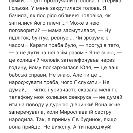
сумки… Тоді і прозвучали ці слова. І істерика,
і сльози. У мене закрутилася голова. Я
бачила, як посіріло обличчя чоловіка, як
знітилися його плечі …- Може з нею
поговорити? — мама засмутилася, — Ну
підліток, бунтує, ревнує … Чи зрозуміє з
часом.- Карати треба було, — прогудів тато,
— а не дути на неї всім разом.- Я не знаю, —
це колишній чоловік зателефонував через
годину, йому поскаржилася Юля, — це ваші
бабські справи. Не знаю. Але ти це …
народжувати треба, чого її слухати.- Не
думай, — чітко і уривчасто сказала мені по
телефону моя колишня свекруха — не думай
йти на поводу у дурною дівчинки! Вона ж не
заперечувала, коли Мирослава їй сестру
народила. Так, я прийму її в будинок, якщо
вона прийде, Не вижену. А ти народжуй!