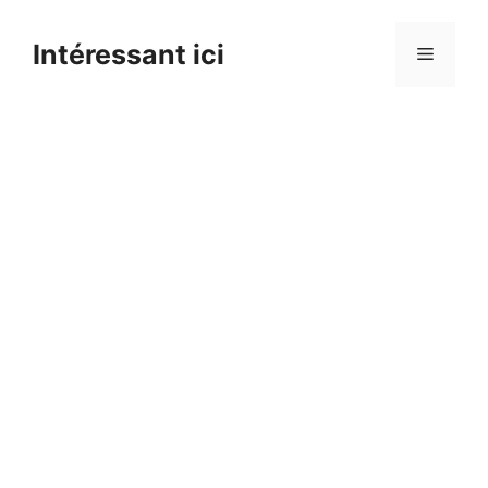
Skip
to
Intéressant ici
Menu
content