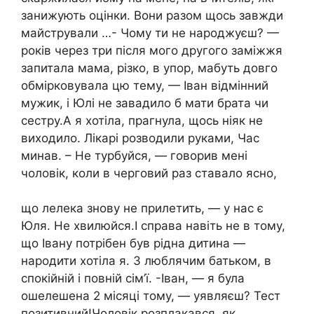
занижують оцінки. Вони разом щось завжди
майстрували …- Чому ти не народжуєш? —
років через три після мого другого заміжжя
запитала мама, різко, в упор, мабуть довго
обмірковувала цю тему, — Іван відмінний
мужик, і Юлі не завадило б мати брата чи
сестру.А я хотіла, прагнула, щось ніяк не
виходило. Лікарі розводили руками, Час
минав. – Не турбуйся, — говорив мені
чоловік, коли в черговий раз ставало ясно,
що лелека знову не прилетить, — у нас є
Юля. Не хвилюйся.І справа навіть не в тому,
що Івану потрібен був рідна дитина —
народити хотіла я. З люблячим батьком, в
спокійній і повній сім’ї. -Іван, — я була
ошелешена 2 місяці тому, — уявляєш? Тест
позитивний!Чоловік розплакався, як