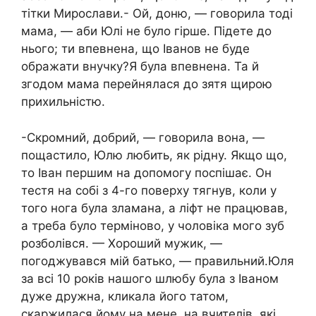
тітки Мирослави.- Ой, доню, — говорила тоді
мама, — аби Юлі не було гірше. Підете до
нього; ти впевнена, що Іванов не буде
ображати внучку?Я була впевнена. Та й
згодом мама перейнялася до зятя щирою
прихильністю.
-Скромний, добрий, — говорила вона, —
пощастило, Юлю любить, як рідну. Якщо що,
то Іван першим на допомогу поспішає. Он
тестя на собі з 4-го поверху тягнув, коли у
того нога була зламана, а ліфт не працював,
а треба було терміново, у чоловіка мого зуб
розболівся. — Хороший мужик, —
погоджувався мій батько, — правильний.Юля
за всі 10 років нашого шлюбу була з Іваном
дуже дружна, кликала його татом,
скаржилася йому на мене, на вчителів, які