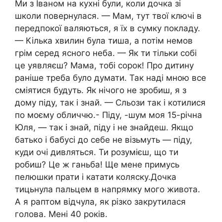
Ми з Іваном на кухні були, коли дочка зі
школи повернулася. — Мам, тут твої ключі в
передпокої валяються, я їх в сумку покладу.
— Кілька хвилин була тиша, а потім немов
грім серед ясного неба. — Як ти тільки собі
це уявляєш? Мама, тобі сорок! Про дитину
раніше треба було думати. Так наді мною все
сміятися будуть. Як нічого не зробиш, я з
дому піду, так і знай. — Сльози так і котилися
по моєму обличчю.- Піду, -шум моя 15-річна
Юля, — так і знай, піду і не знайдеш. Якщо
батько і бабусі до себе не візьмуть — піду,
куди очі дивляться. Ти розумієш, що ти
робиш? Це ж ганьба! Ще мене примусь
пелюшки прати і катати коляску.Дочка
тицьнула пальцем в напрямку мого живота.
А я раптом відчула, як різко закрутилася
голова. Мені 40 років.