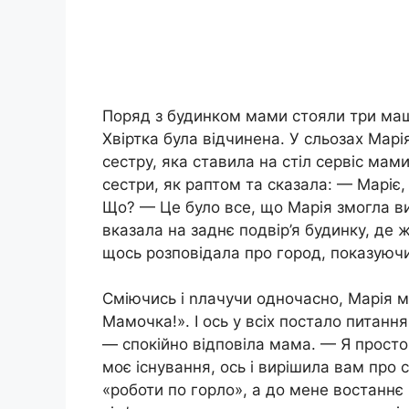
Поряд з будинком мами стояли три маш
Хвіртка була відчинена. У сльозах Марі
сестру, яка ставила на стіл сервіс мам
сестри, як раптом та сказала: — Маріє,
Що? — Це було все, що Марія змогла ви
вказала на заднє подвір’я будинку, де 
щось розповідала про город, показуюч
Сміючись і nлачучи одночасно, Марія мі
Мамочка!». І ось у всіх постало питання
— спокійно відповіла мама. — Я просто 
моє існування, ось і вирішила вам про с
«роботи по горло», а до мене востаннє 