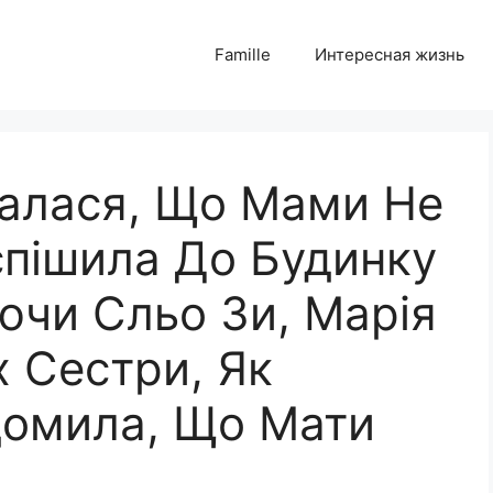
Famille
Интересная жизнь
налася, Що Мами Не
спішила До Будинку
ючи Сльо Зи, Марія
х Сестри, Як
домила, Що Мати