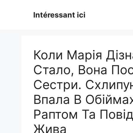
Skip
to
Intéressant ici
content
Коли Марія Діз
Стало, Вона По
Сестри. Схлипу
Впала В Обійма
Раптом Та Пові
Жива