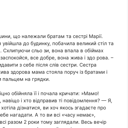
ини, що належали братам та сестрі Марії.
я увійшла до будинку, побачила великий стіл та
и. Схлипуючи сльо зи, вона впала в обіймах
 заспокойся, все добре, вона жива і здо рова. –
давити з себе після слів сестри. Сестра
жива здорова мама стояла поруч із братами і
и пальцем на грядки.
цно обійняла її і почала кричати: »Мамо!
, навіщо і хто відправив ті повідомлення? — Я,
хотіла дізнатися, ви хоч якось згадаєте про
ебе нагадати. А то ви всі «часу немає»,
всі разом 2 роки тому заглядали. Весь вечір