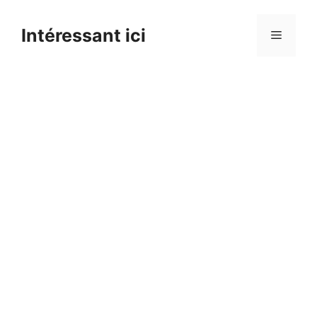
Skip
to
Intéressant ici
Menu
content