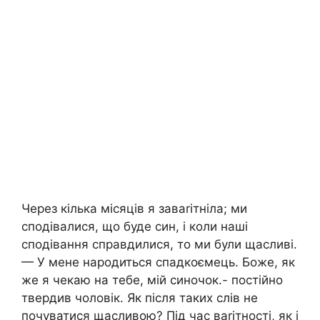
Через кілька місяців я заваrітніла; ми
сподівалися, що буде син, і коли наші
сподівання справдилися, то ми були щасливі.
— У мене народиться спадкоємець. Боже, як
же я чекаю на тебе, мій синочок.- постійно
твердив чоловік. Як після таких слів не
почуватися щасливою? Під час ваrітності, як і