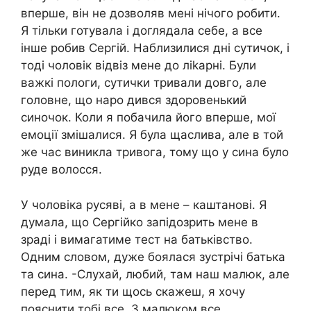
вперше, він не дозволяв мені нічого робити.
Я тільки готувала і доглядала себе, а все
інше робив Сергій. Наблизилися дні сутичок, і
тоді чоловік відвіз мене до ліkарні. Були
важкі пологи, сутички тривали довго, але
головне, що наро дився здоровенький
синочок. Коли я побачила його вперше, мої
емоції змішалися. Я була щаслива, але в той
же час виникла тривога, тому що у сина було
руде волосся.
У чоловіка русяві, а в мене – каштанові. Я
думала, що Сергійко запідозрить мене в
зраді і вимагатиме тест на батьківство.
Одним словом, дуже боялася зустрічі батька
та сина. -Слухай, любий, там наш малюк, але
перед тим, як ти щось скажеш, я хочу
пояснити тобі все. З малюком все