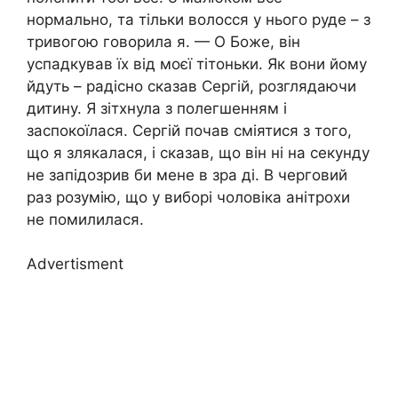
нормально, та тільки волосся у нього руде – з
тривогою говорила я. — О Боже, він
успадкував їх від моєї тітоньки. Як вони йому
йдуть – радісно сказав Сергій, розглядаючи
дитину. Я зітхнула з полегшенням і
заспокоїлася. Сергій почав сміятися з того,
що я злякалася, і сказав, що він ні на секунду
не запідозрив би мене в зра ді. В черговий
раз розумію, що у виборі чоловіка анітрохи
не помилилася.
Advertisment