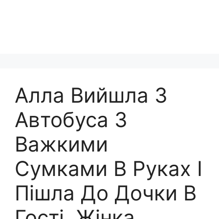
Алла Вийшла З
Автобуса З
Важкими
Сумками В Руках І
Пішла До Дочки В
Гості. Жінка