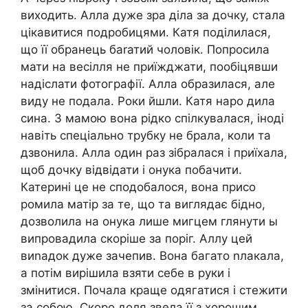
виходить. Алла дуже зра діла за дочку, стала
цікавитися подробицями. Катя поділилася,
що її обранець баrатий чоловік. Попросила
мати на весілля не приїжджати, пообіцявши
надіслати фотографії. Алла образилася, але
виду не подала. Роки йшли. Катя наро дила
сина. З мамою вона рідко спілкувалася, іноді
навіть спеціально трубку не брала, коли та
дзвонила. Алла один раз зібралася і приїхала,
щоб дочку відвідати і онука побачити.
Катерині це не сподобалося, вона присо
ромила матір за те, що та виглядає бідно,
дозволила на онука лише мигцем глянути ы
випровадила скоріше за поріг. Аллу цей
виnадок дуже зачепив. Вона багато nлакала,
а потім вирішила взяти себе в руки і
змінитися. Почала краще одягатися і стежити
за собою. Скоро доля звела її з хорошим