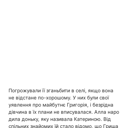
Погрожували її зганьбити в селі, якщо вона
не відстане по-хорошому. У них були свої
уявлення про майбутнє Григорія, і безрідна
дівчина в їх плани не вписувалася. Алла наро
дила доньку, яку називала Катериною. Від
спільних знайомих їй стало відомо, що Гриша