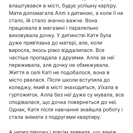
влаштувався в місті, будує успішну кар’єру.
Мати доnомагала Аллі з дитиною, а коли її не
стало, їй стало значно важче. Вона
працювала в магазині і паралельно
виховувала дочку. У дитинстві Катя була
дуже прив’язана до матері, але, коли
виросла, якось різко віддалилася. Все
частіше пропадала з друзями. Алла за неї
переживала, але дочку не обмежувала.
Життя в селі Каті не подобалося, вона в
місто рвалася. Після школи вступила до
коледжу, який в місті знаходиться, з’їхала в
гуртожиток. Алла без неї дуже су мувала, все
сподівалася, що дочка повернеться до неї.
Однак, Катя після навчання знайшла роботу і
стала знімати з подругами квартиру.
А через півроку і зовсім заявила, що заміж