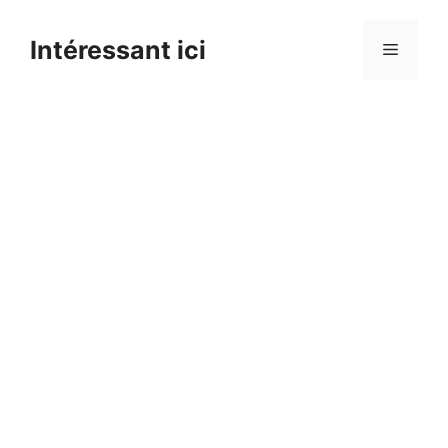
Skip
to
Intéressant ici
Menu
content