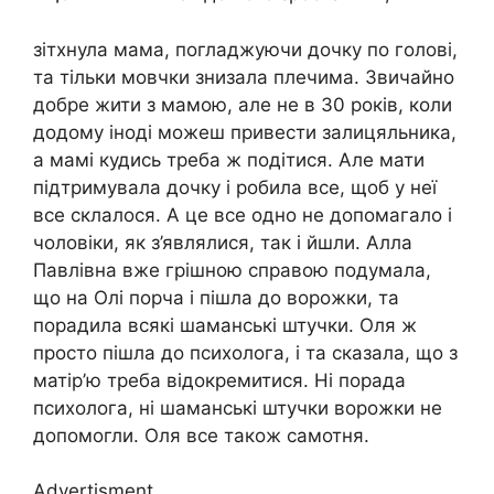
зітхнула мама, погладжуючи дочку по голові,
та тільки мовчки знизала плечима. Звичайно
добре жити з мамою, але не в 30 років, коли
додому іноді можеш привести залицяльника,
а мамі кудись треба ж подітися. Але мати
підтримувала дочку і робила все, щоб у неї
все склалося. А це все одно не допомагало і
чоловіки, як з’являлися, так і йшли. Алла
Павлівна вже грішною справою подумала,
що на Олі порча і пішла до ворожки, та
порадила всякі шаманські штучки. Оля ж
просто пішла до психолога, і та сказала, що з
матір’ю треба відокремитися. Ні порада
психолога, ні шаманські штучки ворожки не
допомогли. Оля все також самотня.
Advertisment