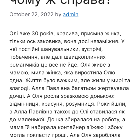
October 22, 2022
by
admin
Олі вже 30 років, красива, приємна жінка,
тільки ось заковика, вона досі незаміжня. У
неї постійні шанувальники, зустрічі,
побачення, але далі швидкоплинних
романчиків це все не йде. Оля живе з
мамою, мила жінка, яка виростила Олю
одна. Життя було важким, але жили у мирі та
злагоді. Алла Павлівна багатьом жертвувала
дочці. А Оля росла зразковою донькою:
відмінниця, красуня, розумниця. Роки йшли,
а Алла Павлівна також до Олі ставилася як
до маленької. Дочка збиралася на роботу, а
мама їй набирала контейнер з їжею і збоку
могла покласти гроші. Але Оля заробляла