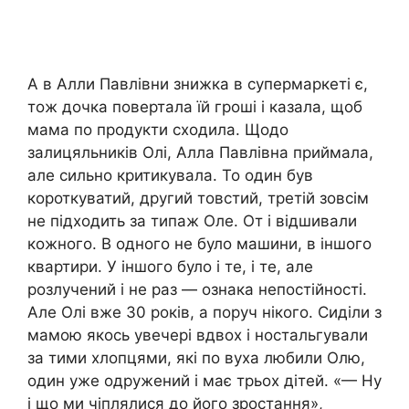
А в Алли Павлівни знижка в супермаркеті є,
тож дочка повертала їй гроші і казала, щоб
мама по продукти сходила. Щодо
залицяльників Олі, Алла Павлівна приймала,
але сильно критикувала. То один був
короткуватий, другий товстий, третій зовсім
не підходить за типаж Оле. От і відшивали
кожного. В одного не було машини, в іншого
квартири. У іншого було і те, і те, але
розлучений і не раз — ознака непостійності.
Але Олі вже 30 років, а поруч нікого. Сиділи з
мамою якось увечері вдвох і ностальгували
за тими хлопцями, які по вуха любили Олю,
один уже одружений і має трьох дітей. «— Ну
і що ми чіплялися до його зростання»,