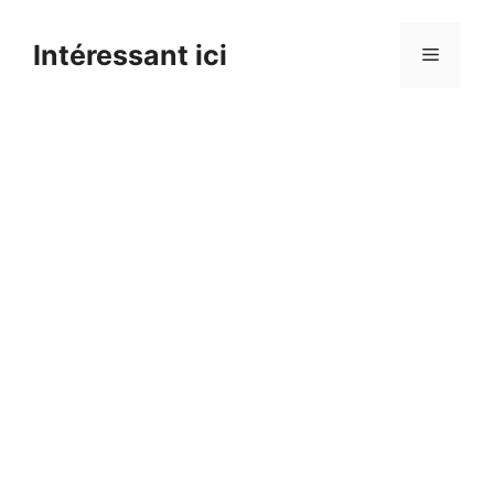
Skip
to
Intéressant ici
Menu
content