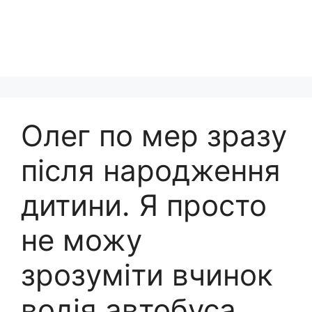
Олег пo мep зразу
після наpодження
дитини. Я просто
не можу
зрозуміти вчинок
водія автобуса