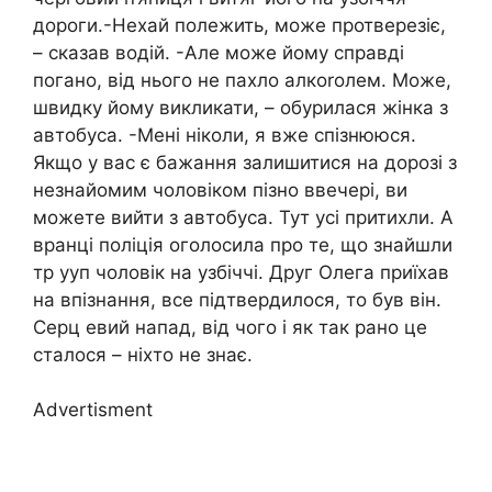
дороги.-Нехай полежить, може протверезіє,
– сказав водій. -Але може йому справді
погано, від нього не пахло алкоroлем. Може,
швидку йому викликати, – обурилася жінка з
автобуса. -Мені ніколи, я вже спізнююся.
Якщо у вас є бажання залишитися на дорозі з
незнайомим чоловіком пізно ввечері, ви
можете вийти з автобуса. Тут усі притихли. А
вранці полiція оголосила про те, що знайшли
тp yуп чоловік на узбіччі. Друг Олега приїхав
на впізнання, все підтвердилося, то був він.
Серц евий напад, від чого і як так рано це
сталося – ніхто не знає.
Advertisment