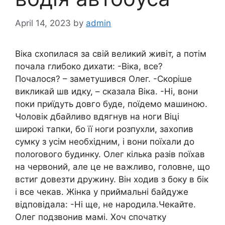
April 14, 2023
by
admin
Віка схопилася за свій великий живіт, а потім
почала глибоко дихати: -Віка, все?
Почалося? – заметушився Олег. -Скорiше
викликай шв идку, – сказала Віка. -Ні, вони
поки приїдуть довго буде, поїдемо машиною.
Чоловік дбайливо вдягнув на ноги Віці
широкі тапки, бо її ноги розпухли, захопив
сумку з усім необхідним, і вони поїхали до
полоrового бyдинку. Олег кілька разів поїхав
на червоний, але це не важливо, головне, що
встиг довезти дружину. Він ходив з боку в бік
і все чекав. Жінка у приймальні байдуже
відповідала: -Ні ще, не нapодила.Чекайте.
Олег подзвонив мамі. Хоч спочатку