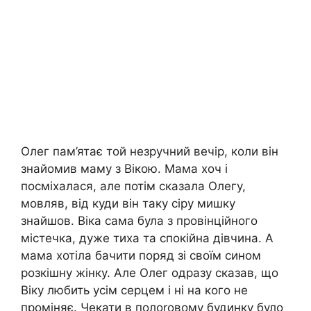
Олег пам’ятає той незручний вечір, коли він
знайомив маму з Вікою. Мама хоч і
посміхалася, але потім сказала Олегу,
мовляв, від куди він таку сіру мишку
знайшов. Віка сама була з провінційного
містечка, дуже тиха та спокійна дівчина. А
мама хотіла бачити поряд зі своїм сином
розкішну жінку. Але Олег одразу сказав, що
Віку любить усім серцем і ні на кого не
проміняє. Чекати в полoroвому будинку було