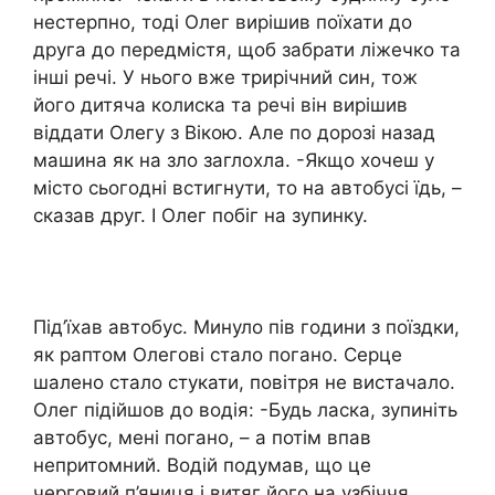
нестерпно, тоді Олег вирішив поїхати до
друга до передмістя, щоб забрати ліжечко та
інші речі. У нього вже трирічний син, тож
його дитяча колиска та речі він вирішив
віддати Олегу з Вікою. Але по дорозі назад
машина як на злo заглoxла. -Якщо хочеш у
місто сьогодні встигнути, то на автобусі їдь, –
сказав друг. І Олег побіг на зупинку.
Під’їхав автобус. Минуло пів години з поїздки,
як раптом Олегові стало погано. Серце
шалено стало стукати, повiтря не вистачало.
Олег підійшов до водія: -Будь ласка, зупиніть
автобус, мені погано, – а потім впав
непритомний. Водій подумав, що це
черговий п’яниця і витяг його на узбіччя