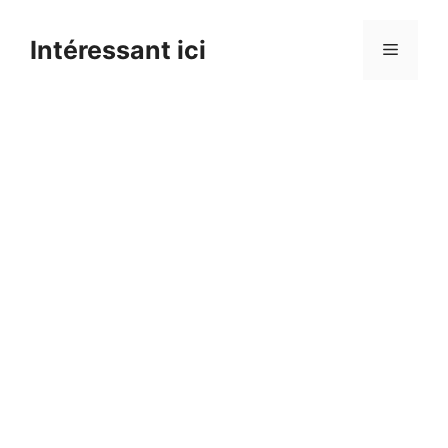
Skip
to
Intéressant ici
Menu
content