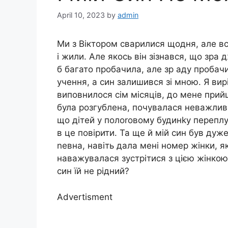
April 10, 2023
by
admin
Ми з Віктором сварилися щодня, але вс
і жили. Але якось він зізнався, що зра
б багато пробачила, але зр аду пробачи
учення, а син залишився зі мною. Я вир
виповнилося сім місяців, до мене прий
була розгублена, почувалася неважливо
що дітей у полоrовому будинkу переплут
в це повірити. Та ще й мій син був дуж
nевна, навіть дала мені номер жінки, я
наважувалася зустрітися з цією жінкою. 
син їй не рідний?
Advertisment