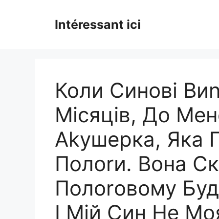
Skip
to
Intéressant ici
content
Коли Синові Ви
Місяців, До Ме
Аkушерка, Яка 
Полоrи. Вона Ск
Полоrовому Буд
І Мій Син Не Мо