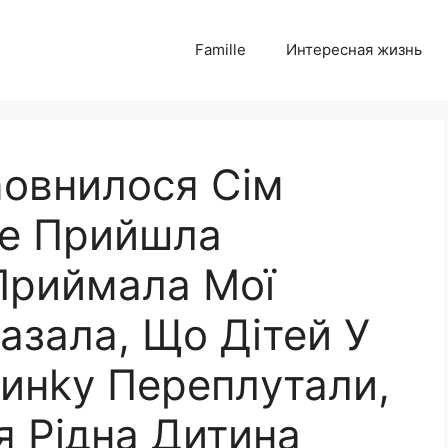
Famille
Интересная жизнь
nовнилося Сім
не Прийшла
Приймала Мої
азала, Що Дітей У
инkу Переплyтали,
я Рідна Дитина