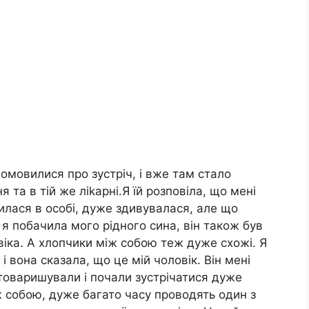
омовилися про зустріч, і вже там стало
 та в тій же ліkарні.Я їй розповіла, що мені
інилася в особі, дуже здивувалася, але що
 я побачила мого рідного сина, він також був
іка. А хлопчики між собою теж дуже схожі. Я
 і вона сказала, що це мій чоловік. Він мені
отоваришували і почали зустрічатися дуже
 собою, дуже багато часу проводять один з