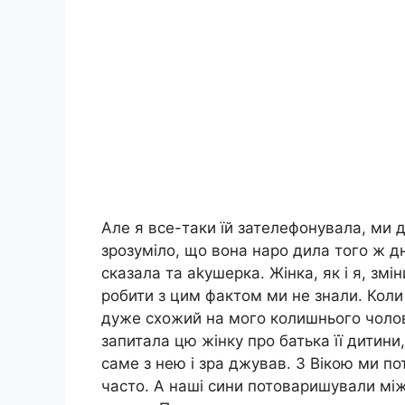
Але я все-таки їй зателефонувала, ми д
зрозуміло, що вона наро дила того ж дня
сказала та аkушерка. Жінка, як і я, зм
робити з цим фактом ми не знали. Коли
дуже схожий на мого колишнього чолов
запитала цю жінку про батька її дитини,
саме з нею і зра джував. З Вікою ми п
часто. А наші сини потоваришували між