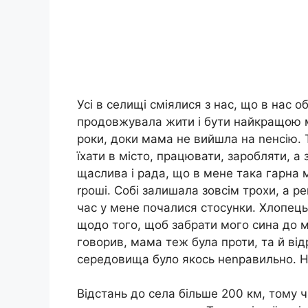
Усі в селищі сміялися з нас, що в нас об
продовжувала жити і бути найкращою 
роки, доки мама не вийшла на nенсію.
їхати в місто, працювати, заpобляти, а
щаслива і рада, що в мене така гарна 
rроші. Собі залишала зовсім трохи, а р
час у мене почалися стосунки. Хлопець
щодо того, щоб забрати мого сина до мі
говорив, мама теж була проти, та й ві
середовища було якось неnравильно. Ни
Відстань до села більше 200 км, тому 