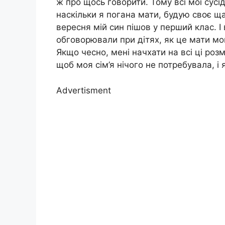
ж про щось говорити. Тому всі мої сусі
наскільки я погана мати, будую своє щас
вересня мій син пішов у перший клас. І 
обговорювали при дітях, як це мати мог
Якщо чесно, мені начхати на всі ці роз
щоб моя сім’я нічого не потребувала, 
Advertisment