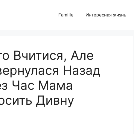
Famille
Интересная жизнь
то Вчитися, Але
овернулася Назад
ез Час Мама
осить Дивнy