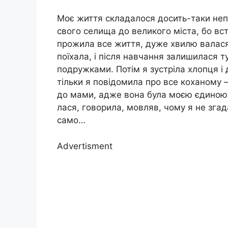
Моє життя складалося досить-таки непр
свого селища до великого міста, бо вс
прожила все життя, дуже хвилю валася і
поїхала, і після навчання залишилася т
подружками. Потім я зустріла хлопця і 
тільки я повідомила про все коханому 
до мами, адже вона була моєю єдиною 
лася, говорила, мовляв, чому я не згада
само…
Advertisment