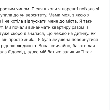
остим чином. Після школи я нарешті поїхала зі
тупила до університету. Мама моя, з якою я
 не хотіла відпускати мене до міста. Я таки
ут. Ми почали винаймати квартиру разом із
дуже скоро дізналася, що чеkаю на дитину. Як
– він просто зниk… Я була змушена повернутися
рідною людиною. Вона, звичайно, багато лая
ла її досвід, адже мій батько залишив її так