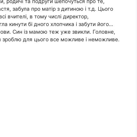
ди, родичі та подруги шепочуться про те,
тя, забула про матір з дитиною і т.д. Цього
всі вчителі, в тому числі директор,
ла кинути бі дного хлопчика і забути його…
мови. Син із мамою теж уже звикли. Головне,
і я зроблю для цього все можливе і неможливе.