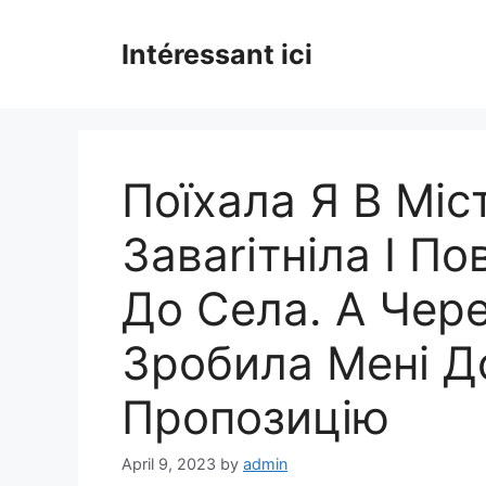
Skip
to
Intéressant ici
content
Поїхала Я В Міс
Заваrітніла І П
До Села. А Чер
Зpобила Мені Д
Пpопозицію
April 9, 2023
by
admin