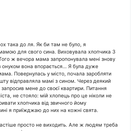
ох така до ля. Як би там не було, я
мамою для свого сина. Виховувала хлопчика 3
 Того ж вечора мама запропонувала мені знову
 з онуком вона впорається… Я була дуже
мама. Повернулась у місто, почала заpобляти
ешту відправляла мамі з сином. Через деякий
 запросив мене до своєї квартири. Питання
ста, не стояло: мій хлопець про це ніколи не
дривати хлопчика від звичного йому
ні я приїжджаю до них на кожні свята.
частіше просто не виходить. Але ж людям треба