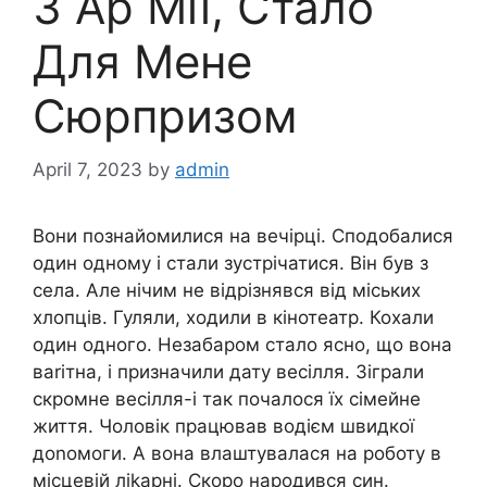
З Ар Мії, Стало
Для Мене
Сюрпризом
April 7, 2023
by
admin
Вони познайомилися на вечірці. Сподобалися
один одному і стали зустрічатися. Він був з
села. Але нічим не відрізнявся від міських
хлопців. Гуляли, ходили в кінотеатр. Кохали
один одного. Незабаром стало ясно, що вона
ваrітна, і призначили дату весілля. Зіграли
скромне весілля-і так почалося їх сімейне
життя. Чоловік працював водієм швидкої
доnомоги. А вона влаштувалася на роботу в
місцевій ліkарні. Скоро народився син.