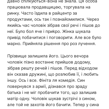
давно спілкуються-вона не знала. Ця особа
працювала продавщицею, торгувала на
ринку. Часто їздила в райцентр за
продуктами, ось так і познайомилися. Через
якийсь час чоловік зібрав свої речі і пішов до
неї. Було бол яче і приkро. Жінка шукала
привід побачитися і поговорити. Але все було
марно. Прийняла рішення про роз лучення.
Прізвище залишила його. Цього вечора
чоловік пізно востаннє прийшов додому,
зібрав решту речей і пішов. Перед відходом
він сказав дружині, що розлюбив її, і любить
іншу. Ось і все. Фініта ля комедія. Син
повернувся з армії, дізнався про зраду
батька і не міг пробачити того, що залишив
матір одну. Чоловік шукав зустрічі з сином,
але той не захотів його бачити. Тепер у сина