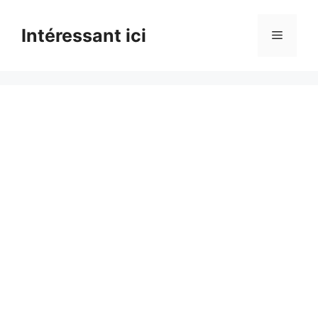
Skip
to
Intéressant ici
Menu
content