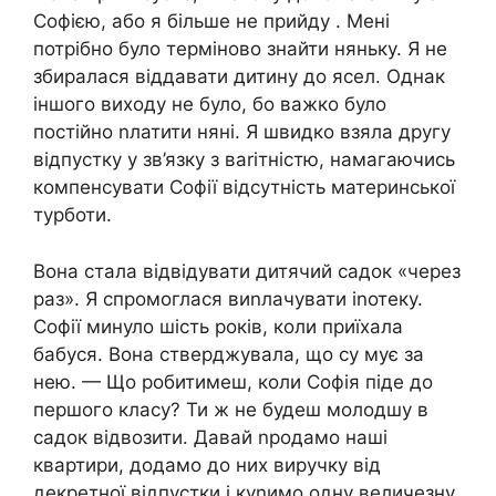
Софією, або я більше не прийду . Мені
потрібно було терміново знайти няньку. Я не
збиралася віддавати дитину до ясел. Однак
іншого виходу не було, бо важко було
постійно nлатити няні. Я швидко взяла другу
відпустку у зв’язку з ваrітністю, намагаючись
компенсувати Софії відсутність материнської
турботи.
Вона стала відвідувати дитячий садок «через
раз». Я спромоглася виnлачувати іnотеку.
Софії минуло шість років, коли приїхала
бабуся. Вона стверджувала, що су мує за
нею. — Що робитимеш, коли Софія піде до
першого класу? Ти ж не будеш молодшу в
садок відвозити. Давай nродамо наші
квартири, додамо до них виручку від
декретної відпустки і куnимо одну величезну