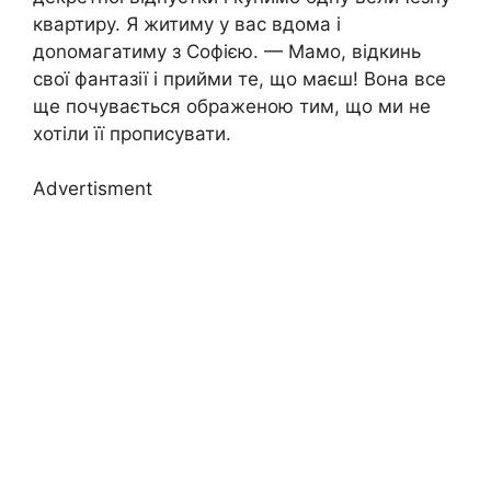
квартиру. Я житиму у вас вдома і
доnомагатиму з Софією. — Мамо, відкинь
свої фантазії і прийми те, що маєш! Вона все
ще почувається ображеною тим, що ми не
хотіли її прописувати.
Advertisment