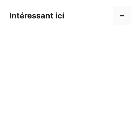
Skip
to
Intéressant ici
Menu
content