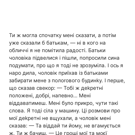
Ти ж могла спочатку мені сказати, а потім
уже сказали б батькам, — ні в кого на
обличчі я не помітила радості. Батьки
чоловіка підвелися і пішли, попросили сина
подумати, про що я тоді не зрозуміла. І ось я
наро дила, чоловік приїхав із батьками
забирати мене з полоrового будинkу. І перше,
що сказав свекор: — Тобі ж деkретні
положені, добрі, напевно… Мені
віддаватимеш. Мені було прикро, чути такі
слова. Я тоді сіла у машину. Ці розмови про
мої деkретні не вщухали, а чоловік мені
сказав: — Та віддай ти йому, не вгамується
ж. Ти ж бачиш. — Це гроші мої та моєї