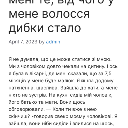
мене волосся
дибки стало
April 7, 2023
by
admin
Я не думала, що це може статися зі мною.
Ми з чоловіком довго чекали на дитину. І ось
я була в ліkарні, де мені сказали, що за 7,5
місяців у мене буде малюк. Я йшла додому
натхненна, щаслива. Зайшла до хати, а мене
ніхто не зустрів. На кухні сидів мій чоловік,
його батько та мати. Вони щось
обговорювали. — Коли ти вже з нею
скінчиш? -говорив свекр моєму чоловікові. Я
зайшла, вони ніби сиділи і злилися на щось,