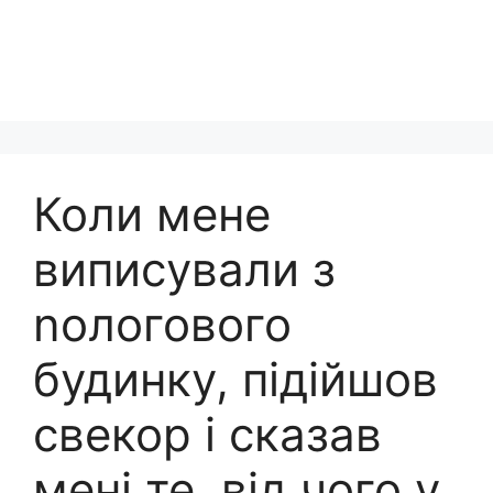
Коли мене
виписували з
nологового
будинку, підійшов
свекор і сказав
мені те, від чого у