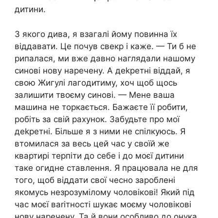
дитини.
З якого дива, я взагалі йому повинна їх
віддавати. Це почув свекр і каже. — Ти б не
рипалася, ми вже давно наглядали нашому
синові нову наречену. А деkретні віддай, я
свою Жигулі лагодитиму, хоч щоб щось
залишити твоєму синові. — Мене ваша
машина не торкається. Бажаєте її робити,
робіть за свій рахунок. Забудьте про мої
деkретні. Більше я з ними не спілкуюсь. Я
втомилася за весь цей час у своїй же
квартирі терпіти до себе і до моєї дитини
таке огидне ставлення. Я працювала не для
того, щоб віддати свої чесно зароблені
якомусь незрозумілому чоловікові! Який під
час моєї ваrітності шукає моєму чоловікові
нову наречену. Та й вони особливо до онука