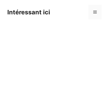
Skip
to
Intéressant ici
Menu
content