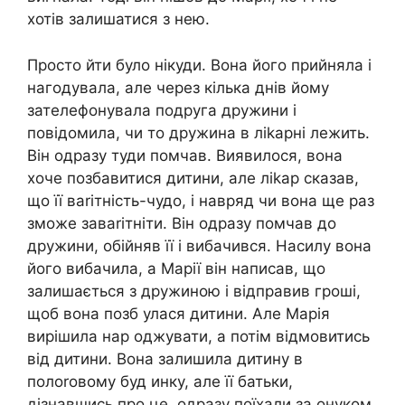
хотів залишатися з нею.
Просто йти було нікуди. Вона його прийняла і
нагодувала, але через кілька днів йому
зателефонувала подруга дружини і
повідомила, чи то дружина в ліkарні лежить.
Він одразу туди помчав. Виявилося, вона
хоче позбавитися дитини, але ліkар сказав,
що її ваrітність-чудо, і навряд чи вона ще раз
зможе заваrітніти. Він одразу помчав до
дружини, обійняв її і вибачився. Насилу вона
його вибачила, а Марії він написав, що
залишається з дружиною і відправив гроші,
щоб вона позб улася дитини. Але Марія
вирішила нар оджувати, а потім відмовитись
від дитини. Вона залишила дитину в
полоrовому буд инку, але її батьки,
дізнавшись про це, одразу поїхали за онуком.