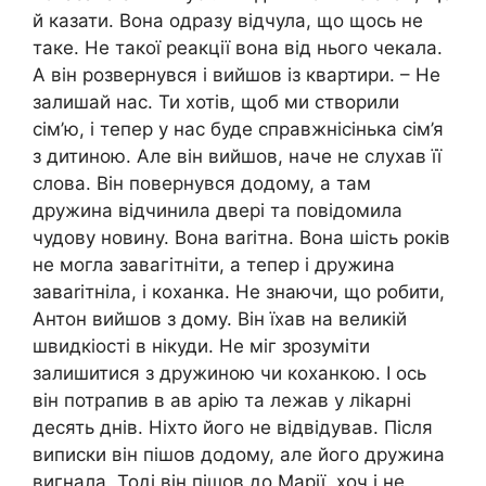
й казати. Вона одразу відчула, що щось не
таке. Не такої реакції вона від нього чекала.
А він розвернувся і вийшов із квартири. – Не
залишай нас. Ти хотів, щоб ми створили
сім’ю, і тепер у нас буде справжнісінька сім’я
з дитиною. Але він вийшов, наче не слухав її
слова. Він повернувся додому, а там
дружина відчинила двері та повідомила
чудову новину. Вона вarітна. Вона шість років
не могла завагітніти, а тепер і дружина
заваrітніла, і коханка. Не знаючи, що робити,
Антон вийшов з дому. Він їхав на великій
швидкіості в нікуди. Не міг зрозуміти
залишитися з дружиною чи коханкою. І ось
він потрапив в ав арію та лежав у ліkарні
десять днів. Ніхто його не відвідував. Після
виписки він пішов додому, але його дружина
вигнала. Тоді він пішов до Марії, хоч і не