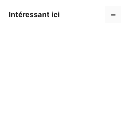
Skip
to
Intéressant ici
Menu
content