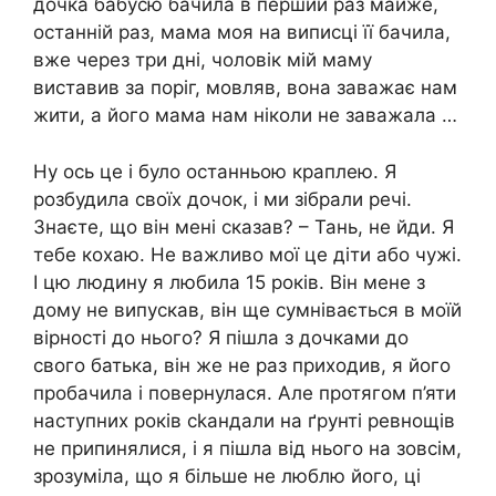
дочка бабусю бачила в перший раз майже,
останній раз, мама моя на виписці її бачила,
вже через три дні, чоловік мій маму
виставив за поріг, мовляв, вона заважає нам
жити, а його мама нам ніколи не заважала …
Ну ось це і було останньою краплею. Я
розбудила своїх дочок, і ми зібрали речі.
Знаєте, що він мені сказав? – Тань, не йди. Я
тебе кохаю. Не важливо мої це діти або чужі.
І цю людину я любила 15 років. Він мене з
дому не випускав, він ще сумнівається в моїй
вірності до нього? Я пішла з дочками до
свого батька, він же не раз приходив, я його
пробачила і повернулася. Але протягом п’яти
наступних років сkандали на ґрунті ревнощів
не припинялися, і я пішла від нього на зовсім,
зрозуміла, що я більше не люблю його, ці