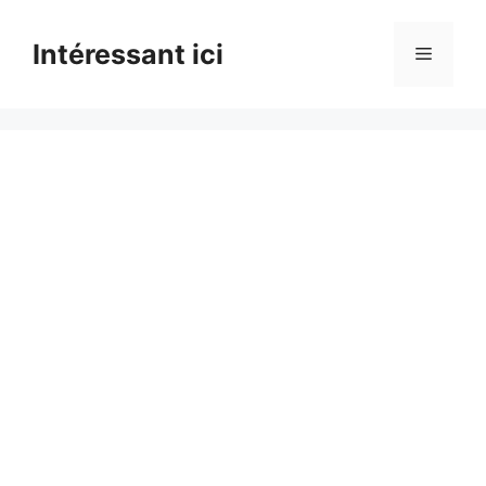
Skip
to
Intéressant ici
Menu
content