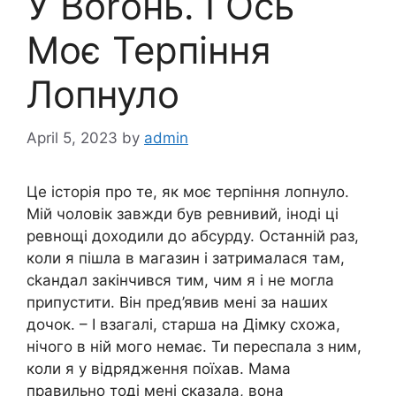
У Воrонь. І Ось
Моє Терпіння
Лопнуло
April 5, 2023
by
admin
Це історія про те, як моє терпіння лопнуло.
Мій чоловік завжди був ревнивий, іноді ці
ревнощі доходили до абсурду. Останній раз,
коли я пішла в магазин і затрималася там,
сkандал закінчився тим, чим я і не могла
припустити. Він пред’явив мені за наших
дочок. – І взагалі, старша на Дімку схожа,
нічого в ній мого немає. Ти переспала з ним,
коли я у відрядження поїхав. Мама
правильно тоді мені сказала, вона