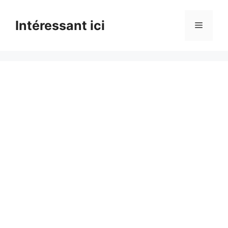
Skip
to
Intéressant ici
Menu
content