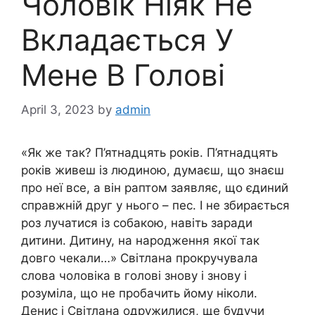
Чоловік Ніяк Не
Вкладається У
Мене В Голові
April 3, 2023
by
admin
«Як же так? П’ятнадцять років. П’ятнадцять
років живеш із людиною, думаєш, що знаєш
про неї все, а він раптом заявляє, що єдиний
справжній друг у нього – пес. І не збирається
роз лучатися із собакою, навіть заради
дитини. Дитину, на народження якої так
довго чекали…» Світлана прокручувала
слова чоловіка в голові знову і знову і
розуміла, що не пробачить йому ніколи.
Денис і Світлана одружилися, ще будучи