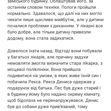
заміського будинку. Облаштував його, за
останнім словом техніки. Пологи пройшли
нормально. Здавалося, що далі на них могло
чекати лише щасливе майбутнє, але у дитини
почалися проблеми з диханням. У лікарні все
було добре, але тільки дитину привезли
додому, вона стала задихатися.
Довелося їхати назад. Відтоді вони побували
у багатьох лікарів, але причину задухи
немовляти змогла визначити стара ліkарка, з
місцевої поліkлініки. Вона прийшла
подивитися на умови, в яких живе їхній син і
побачила Рекса. Рекса Дениса одержав у
подарунок від батька. Пес був дуже старий і
в будинку йому було надано окрему кімнату,
щоб бідолаха не перенапружувався. Денис
був до собаки дуже прив’язаний, тому