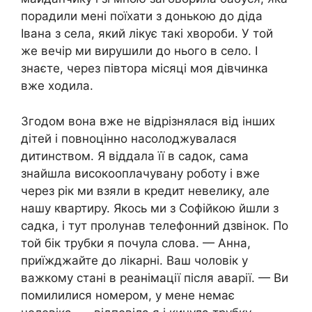
порадили мені поїхати з донькою до діда
Івана з села, який лікує такі хвороби. У той
же вечір ми вирушили до нього в село. І
знаєте, через півтора місяці моя дівчинка
вже ходила.
Згодом вона вже не відрізнялася від інших
дітей і повноцінно насолоджувалася
дитинством. Я віддала її в садок, сама
знайшла високооплачувану роботу і вже
через рік ми взяли в кредит невелику, але
нашу квартиру. Якось ми з Софійкою йшли з
садка, і тут пролунав телефонний дзвінок. По
той бік трубки я почула слова. — Анна,
приїжджайте до лікарні. Ваш чоловік у
важкому стані в реанімації після аварії. — Ви
помилилися номером, у мене немає