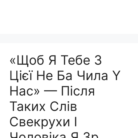
«Щоб Я Тебе З
Цієї Не Ба Чила Y
Нас» — Після
Таких Слів
Свекрухи І
Чоловіка Я Зр