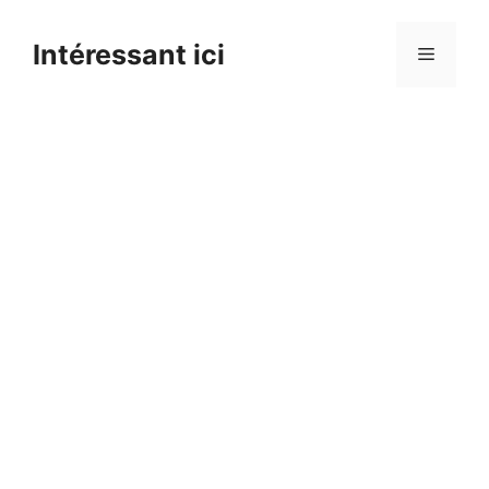
Skip
to
Intéressant ici
Menu
content