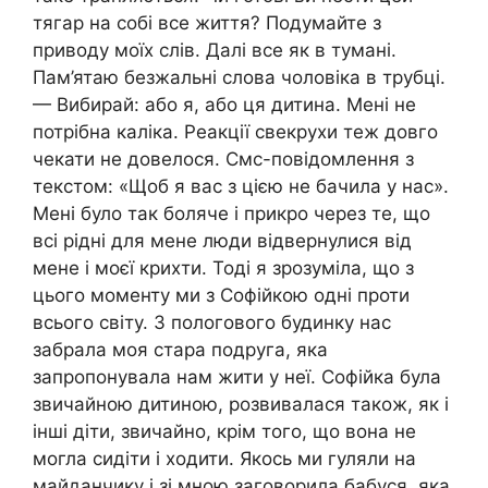
тягар на собі все життя? Подумайте з
приводу моїх слів. Далі все як в тумані.
Пам’ятаю безжальні слова чоловіка в трубці.
— Вибирай: або я, або ця дитина. Мені не
потрібна каліка. Реакції свекрухи теж довго
чекати не довелося. Смс-повідомлення з
текстом: «Щоб я вас з цією не бачила у нас».
Мені було так боляче і прикро через те, що
всі рідні для мене люди відвернулися від
мене і моєї крихти. Тоді я зрозуміла, що з
цього моменту ми з Софійкою одні проти
всього світу. З пологового будинку нас
забрала моя стара подруга, яка
запропонувала нам жити у неї. Софійка була
звичайною дитиною, розвивалася також, як і
інші діти, звичайно, крім того, що вона не
могла сидіти і ходити. Якось ми гуляли на
майданчику і зі мною заговорила бабуся, яка