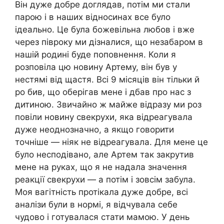
Він дуже добре доглядав, потім ми стали
парою і в наших відносинах все було
ідеально. Це була божевільна любов і вже
через півроку ми дізналися, що незабаром в
нашій родині буде поповнення. Коли я
розповіла цю новину Артему, він був у
нестямі від щастя. Всі 9 місяців він тільки й
ро бив, що оберігав мене і дбав про нас з
дитиною. Звичайно ж майже відразу ми роз
повіли новину свекрухи, яка відреагувала
дуже неоднозначно, а якщо говорити
точніше — ніяк не відреагувала. Для мене це
було несподівано, але Артем так закрутив
мене на руках, що я не надала значення
реакції свекрухи — а потім і зовсім забула.
Моя вагітність протікала дуже добре, всі
аналізи були в нормі, я відчувала себе
чудово і готувалася стати мамою. У день