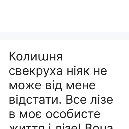
Колиաня
свекруха ніяк не
може від мене
відстати. Все лізе
в моє особисте
життя і лізе! Вона