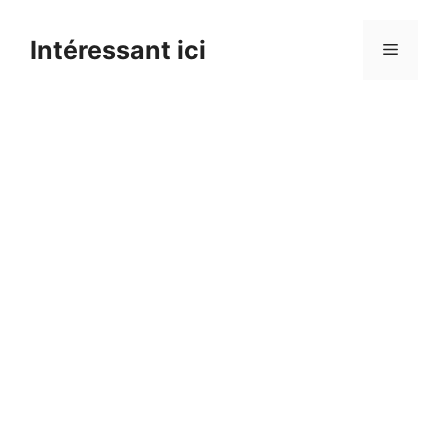
Skip
to
Intéressant ici
Menu
content