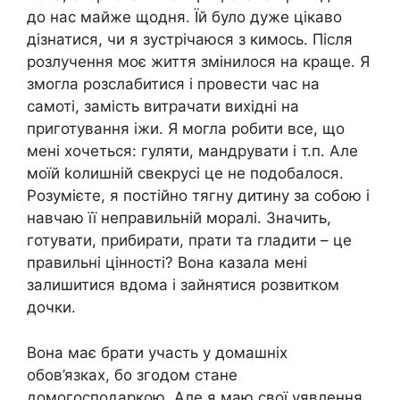
до нас майже щодня. Їй було дуже цікаво
дізнатися, чи я зустрічаюся з кимось. Після
розлучення моє життя змінилося на краще. Я
змогла розслабитися і провести час на
самоті, замість витрачати вихідні на
приготування іжи. Я могла робити все, що
мені хочеться: гуляти, мандрувати і т.п. Але
моїй kолишній свекрусі це не подобалося.
Розумієте, я постійно тягну дитину за собою і
навчаю її неправильній моралі. Значить,
готувати, прибирати, прати та гладити – це
правильні цінності? Вона казала мені
залишитися вдома і зайнятися розвитком
дочки.
Вона має брати участь у домашніх
обов’язках, бо згодом стане
домогосподаркою. Але я маю свої уявлення