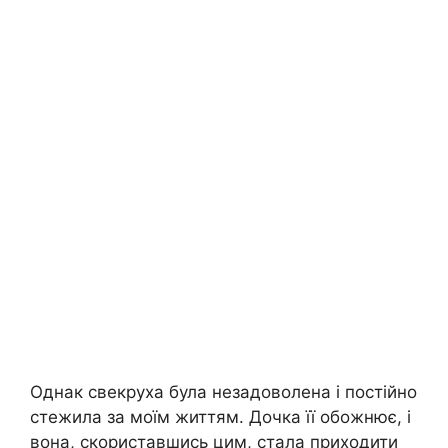
Однак свекруха була незадоволена і постійно
стежила за моїм життям. Дочка її обожнює, і
вона, скориставшись цим, стала приходити