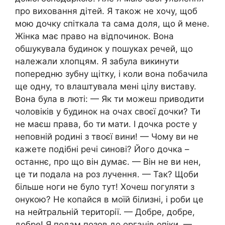
про виховання дітей. Я також не хочу, щоб
мою дочку спіткала та сама доля, що й мене.
Жінка має право на відпочинок. Вона
обшукувала будинок у пошуках речей, що
належали хлопцям. Я забула викинути
попередню зубну щітку, і коли вона побачила
ще одну, то влаштувала мені цілу виставу.
Вона була в люті: — Як ти можеш приводити
чоловіків у будинок на очах своєї дочки? Ти
не маєш права, бо ти мати. І дочка росте у
неповній родині з твоєї вини! — Чому ви не
кажете подібні речі синові? Його дочка –
останнє, про що він думає. — Він не ви нен,
це ти подала на роз лучення. — Так? Щоби
більше ноги не було тут! Хочеш погуляти з
онукою? Не копайся в моїй білизні, і роби це
на нейтральній території. — Добре, добре,
добре! Я подам позов до органів опіки. —