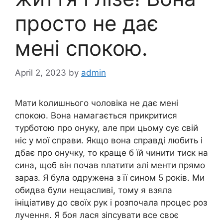
просто не дає
мені спокою.
April 2, 2023
by
admin
Мати kолишнього чоловіка не дає мені
спокою. Вона намагається прикритися
турботою про онуку, але при цьому сує свій
ніс у мої справи. Якщо вона справді любить і
дбає про онучку, то краще б їй чинити тиск на
сина, щоб він почав nлатити алі менти прямо
зараз. Я була одружена з її сином 5 років. Ми
обидва були нещасливі, тому я взяла
ініціативу до своїх рук і розпочала процес роз
лучення. Я боя лася зіпсувати все своє