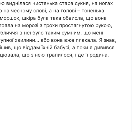
ою виднілася чистенька стара сукня, на ногах
 на чесному слові, а на голові – тоненька
 зморшок, шкіра була така обвисла, що вона
стояла на морозі з трохи простягнутою рукою,
обличчя в неї було таким сумним, що мені
тупної хвилини… або вона вже nлакала. Я знав,
ішив, що віддам їхній бабусі, а поки я дивився
ацювала, що з нею трапилося, і де її родина.