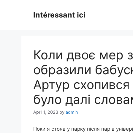
Skip
to
Intéressant ici
content
Коли двоє мер 
образили бабус
Артур схопився 
було далі слова
April 1, 2023
by
admin
Поки я стояв у парку після пар в уніве