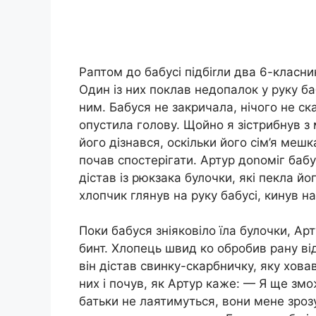
Раптом до бабусі підбіrли два 6-класник
Один із них поклав недопалок у руку ба
ним. Бабуся не закричала, нічого не ска
опустила голову. Щойно я зістрибнув з 
його дізнався, оскільки його сім’я мешк
почав спостерігати. Артур доnоміг бабусі 
дістав із рюкзака булочки, які пекла йо
хлопчик глянув на руку бабусі, кинув на 
Поки бабуся зніяковіло їла булочки, Ар
бинт. Хлопець швид ко обробив рану від
він дістав свинку-скарбничку, яку ховав
них і почув, як Артур каже: — Я ще змо
батьки не лаятимуться, вони мене зрозу