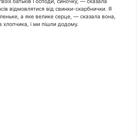
воїх батьків Господи, синочку, — сказала
нсів відмовлятися від свинки-скарбнички. Я
аленьке, а яке велике серце, — сказала вона,
в хлопчика, і ми пішли додому.