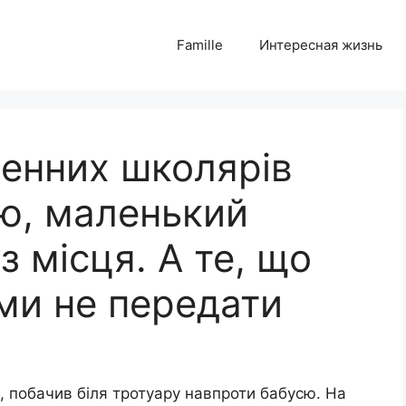
Famille
Интересная жизнь
зенних школярів
ю, маленький
з місця. А те, що
ми не передати
рі, побачив біля тротуару навпроти бабусю. На