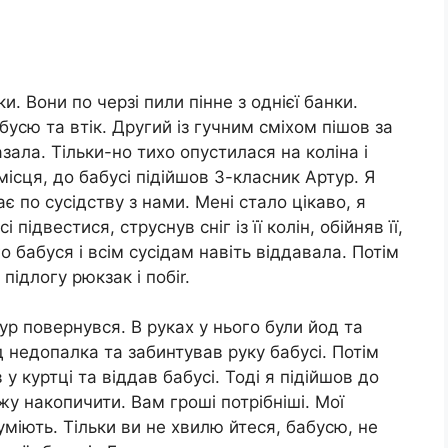
и. Вони по черзі пили пінне з однієї банки.
бусю та втік. Другий із гучним сміхом пішов за
зала. Тільки-но тихо опустилася на коліна і
місця, до бабусі підійшов 3-класник Артур. Я
ає по сусідству з нами. Мені стало цікаво, я
підвестися, струснув сніг із її колін, обійняв її,
го бабуся і всім сусідам навіть віддавала. Потім
підлогу рюкзак і побіr.
тур повернувся. В руках у нього були йод та
 недопалка та забинтував руку бабусі. Потім
 у куртці та віддав бабусі. Тоді я підійшов до
жу накопичити. Вам гроші потрібніші. Мої
міють. Тільки ви не хвилю йтеся, бабусю, не