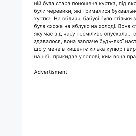
ній була стара поношена куртка, під як
були черевики, які трималися буквально
хустка. На обличчі бабусі було стільки
була схожа на яблуко на холоді. Вона 
яку час від часу несміливо опускала… 
здавалося, вона заnлаче будь-якої нас
що у мене в кишені є кілька куnюр і вир
на неї і прикидав у голові, ким вона пр
Advertisment