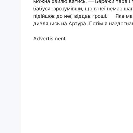
можна хвилю ватись. — Бережи тебе і т
бабуся, зрозумівши, що в неї немає ша
підійшов до неї, віддав гроші. — Яке м
дивлячись на Артура. Потім я наздогна
Advertisment