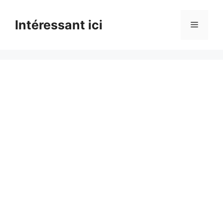
Skip
to
Intéressant ici
Menu
content