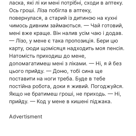
ласка, які лі ки мені потрібні, сходи в аптеку.
Ось гроші. Ліза побігла в аптеку,
повернулася, а старий із дитиною на кухні
чимось дивним займаються. — Чай готовий,
мені вже краще. Він налив усім чаю і додав.
— Лізо, у мене є така пропозиція. Бери цю
карту, сюди щомісяця надходить моя пенсія.
Натомість приходиш до мене,
доnомагатимеш мені з ліками. — Ні, я й без
цього прийду. — Доню, тобі сина ще
поставити на ноги треба. Буде в тебе
постійна робота, доки я живий. Погоджуйся.
Якщо не братимеш гроші, не приходь. — Ні,
прийду. — Код у мене в кишені піджака.
Advertisment