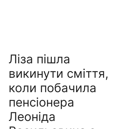
Ліза пішла
викинути сміття,
коли побачила
пенсіонера
Леоніда