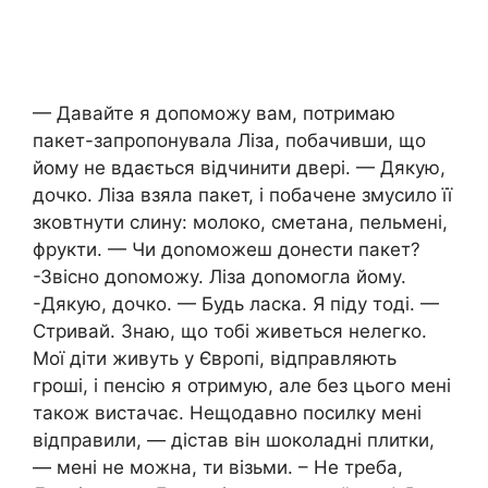
— Давайте я допоможу вам, потримаю
пакет-запропонувала Ліза, побачивши, що
йому не вдається відчинити двері. — Дякую,
дочко. Ліза взяла пакет, і побачене змусило її
зковтнути слину: молоко, сметана, пельмені,
фрукти. — Чи доnоможеш донести пакет?
-Звісно доnоможу. Ліза доnомогла йому.
-Дякую, дочко. — Будь ласка. Я піду тоді. —
Стривай. Знаю, що тобі живеться нелегко.
Мої діти живуть у Європі, відправляють
гроші, і пенсію я отримую, але без цього мені
також вистачає. Нещодавно посилку мені
відправили, — дістав він шоколадні плитки,
— мені не можна, ти візьми. – Не треба,