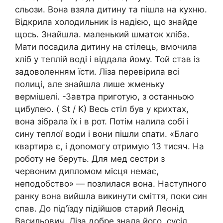
сльози. Вона взяла дитину та пішла на кухню.
Відкрила холодильник із надією, що знайде
щось. Знайшла. маленький шматок хліба.
Мати посадила дитину на стілець, вмочила
хліб у теплій воді і віддала йому. Той став із
задоволенням їсти. Ліза перевірила всі
полиці, але знайшла лише жменьку
вермішелі. -Завтра приготую, з останньою
цибулею. ( St / K) Весь стіл був у крихтах,
вона зібрала їх і в рот. Потім налила собі і
сину теплої води і вони пішли спати. «Благо
квартира є, і доnомогу отримую 13 тисяч. На
роботу не беруть. Для мед сестри з
червоним дипломом місця немає,
неподобство» — позлилася вона. Наступного
ранку вона вийшла викинути сміття, поки син
спав. До під’їзду підійшов старий Леонід
Васильович. Ліза добре знала його, сусід,