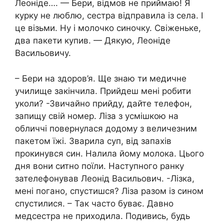
Леоніде…. — Бери, відмов не приймаю! Я
курку не люблю, сестра відправила із села. І
це візьми. Ну і молочко синочку. Свіженьке,
два пакети купив. — Дякую, Леоніде
Васильовичу.
– Бери на здоров’я. Ще знаю ти медичне
училище закінчила. Прийдеш мені робити
уколи? -Звичайно прийду, дайте телефон,
запищу свій номер. Ліза з усмішкою на
обличчі повернулася додому з величезним
пакетом їжі. Зварила суп, від запахів
прокинувся син. Налила йому молока. Цього
дня вони ситно поїли. Наступного ранку
зателефонував Леонід Васильович. -Лізка,
мені погано, спустишся? Ліза разом із сином
спустилися. – Так часто буває. Давно
медсестра не приходила. Подивись, будь