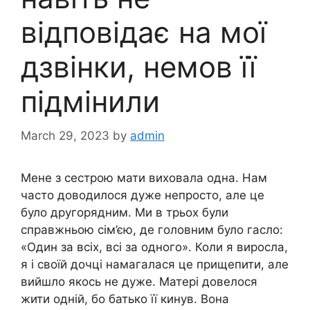
відповідає на мої
дзвінки, немов її
підмінили
March 29, 2023
by
admin
Мене з сестрою мати виховала одна. Нам
часто доводилося дуже непросто, але це
було другорядним. Ми в трьох були
справжньою сім’єю, де головним було гасло:
«Один за всіх, всі за одного». Коли я виросла,
я і своїй дочці намагалася це прищепити, але
вийшло якось не дуже. Матері довелося
жити одній, бо батько її кинув. Вона