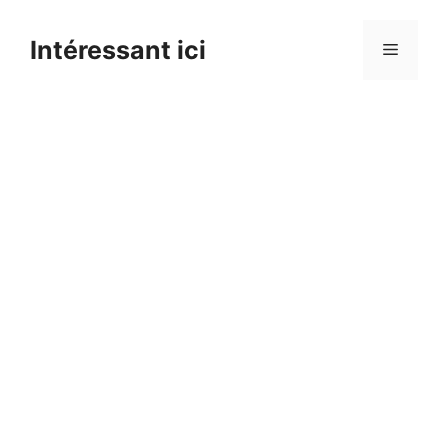
Skip
to
Intéressant ici
Menu
content