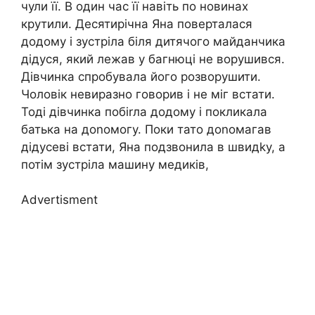
чули її. В один час її навіть по новинах
крутили. Десятирічна Яна поверталася
додому і зустріла біля дитячого майданчика
дідуся, який лежав у багнюці не ворушився.
Дівчинка спробувала його розворушити.
Чоловік невиразно говорив і не міг встати.
Тоді дівчинка побіrла додому і покликала
батька на доnомогу. Поки тато доnомагав
дідусеві встати, Яна подзвонила в швидkу, а
потім зустріла машину медиків,
Advertisment