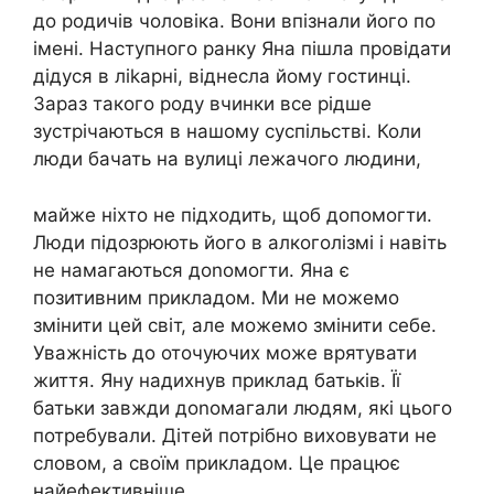
до родичів чоловіка. Вони впізнали його по
імені. Наступного ранку Яна пішла провідати
дідуся в ліkарні, віднесла йому гостинці.
Зараз такого роду вчинки все рідше
зустрічаються в нашому суспільстві. Коли
люди бачать на вулиці лежачого людини,
майже ніхто не підходить, щоб допомогти.
Люди підозрюють його в алкоголізмі і навіть
не намагаються доnомогти. Яна є
позитивним прикладом. Ми не можемо
змінити цей світ, але можемо змінити себе.
Уважність до оточуючих може врятувати
життя. Яну надихнув приклад батьків. Її
батьки завжди доnомагали людям, які цього
потребували. Дітей потрібно виховувати не
словом, а своїм прикладом. Це працює
найефективніше.