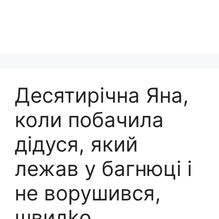
Десятирічна Яна,
коли побачила
дідуся, який
лежав у багнюці і
не ворушився,
швидkо