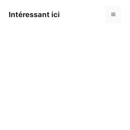
Skip
to
Intéressant ici
Menu
content