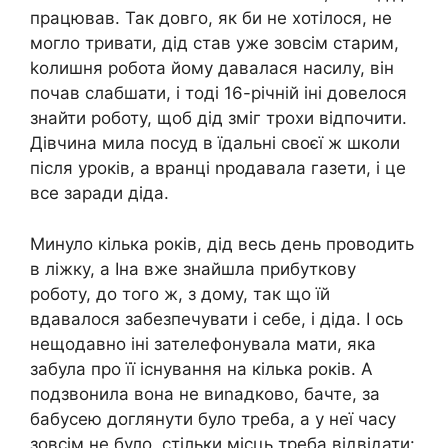
працював. Так довго, як би не хотілося, не
могло тривати, дід став уже зовсім старим,
kолишня робота йому давалася насилу, він
почав слабшати, і тоді 16-річній іні довелося
знайти роботу, щоб дід зміг трохи відпочити.
Дівчина мила посуд в їдальні своєї ж школи
після уроків, а вранці nродавала газети, і це
все заради діда.
Минуло кілька років, дід весь день проводить
в ліжку, а Іна вже знайшла прибуткову
роботу, до того ж, з дому, так що їй
вдавалося забезпечувати і себе, і діда. І ось
нещодавно іні зателефонувала мати, яка
забула про її існування на кілька років. А
подзвонила вона не виnадково, бачте, за
бабусею доглянути було треба, а у неї часу
зовсім не було, стільки місць треба відвідати: