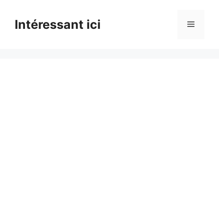
Skip
to
Intéressant ici
Menu
content