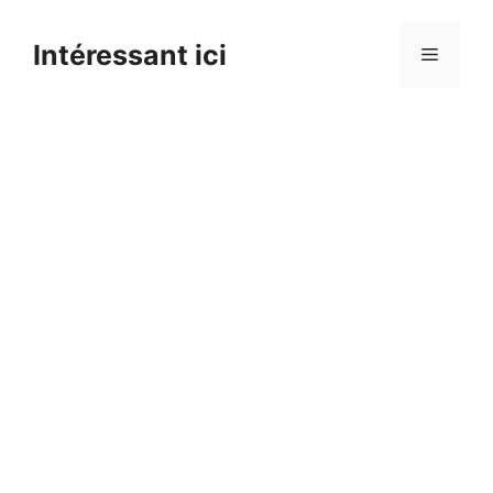
Skip
to
Intéressant ici
Menu
content