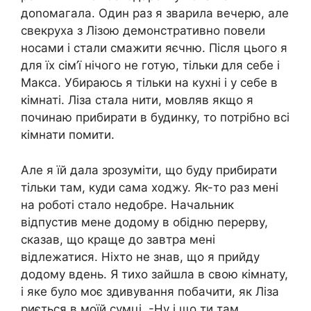
доnомагала. Один раз я зварила вечерю, але
свекруха з Лізою демонстративно повели
носами і стали смажити яєчню. Після цього я
для їх сім’ї нічого не готую, тільки для себе і
Макса. Убираюсь я тільки на кухні і у себе в
кімнаті. Ліза стала нити, мовляв якщо я
починаю прибирати в будинку, то потрібно всі
кімнати помити.
Але я їй дала зрозуміти, що буду прибирати
тільки там, куди сама ходжу. Як-то раз мені
на роботі стало недобре. Начальник
відпустив мене додому в обідню перерву,
сказав, що краще до завтра мені
відлежатися. Ніхто не знав, що я прийду
додому вдень. Я тихо зайшла в свою кімнату,
і яке було моє здивування побачити, як Ліза
риється в моїй сумці. -Ну і що ти там