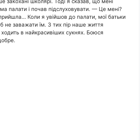
ше заkохані школярі. Тоді я сказав, що мені
има палати і почав підслуховувати. — Це мені?
 прийшла… Коли я увійшов до палати, мої батьки
об не заважати їм. З тих пір наше життя
 ходить в найкрасивіших сукнях. Боюся
добре.