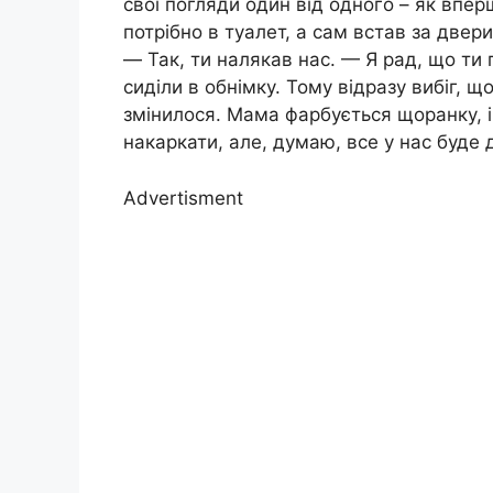
свої погляди один від одного – як впер
потрібно в туалет, а сам встав за двер
— Так, ти налякав нас. — Я рад, що ти
сиділи в обнімку. Тому відразу вибіг, щ
змінилося. Мама фарбується щоранку, і
накаркати, але, думаю, все у нас буде 
Advertisment