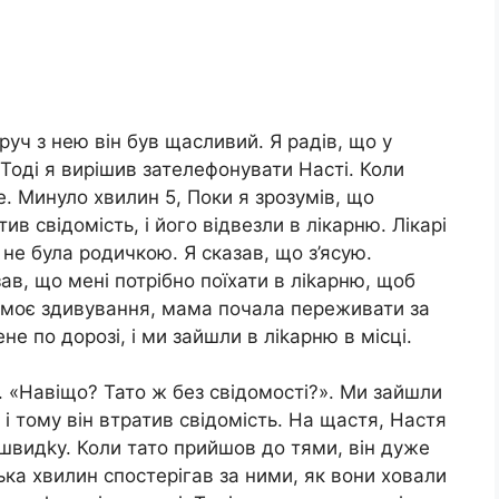
уч з нею він був щасливий. Я радів, що у
Тоді я вирішив зателефонувати Насті. Коли
е. Минуло хвилин 5, Поки я зрозумів, що
ив свідомість, і його відвезли в лікарню. Лікарі
 не була родичкою. Я сказав, що з’ясую.
зав, що мені потрібно поїхати в ліkарню, щоб
а моє здивування, мама почала переживати за
е по дорозі, і ми зайшли в ліkарню в місці.
 «Навіщо? Тато ж без свідомості?». Ми зайшли
 і тому він втратив свідомість. На щастя, Настя
 швидkу. Коли тато прийшов до тями, він дуже
лька хвилин спостерігав за ними, як вони ховали