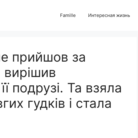
Famille
Интересная жизнь
 не прийшов за
я вирішив
ї подрузі. Та взяла
гих гудків і стала