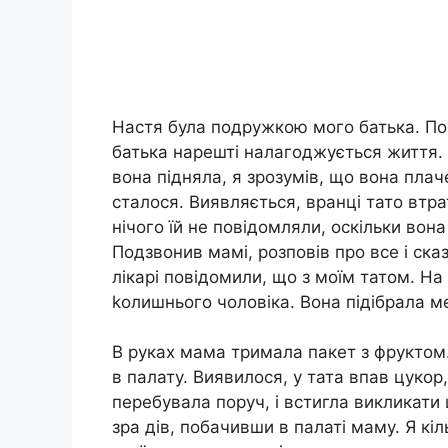
Настя була подружкою мого батька. Пор
батька нарешті налагоджується життя. 
вона підняла, я зрозумів, що вона плач
сталося. Виявляється, вранці тато втрат
нічого їй не повідомляли, оскільки вона
Подзвонив мамі, розповів про все і ска
лікарі повідомили, що з моїм татом. Н
kолишнього чоловіка. Вона підібрала мен
В руках мама тримала пакет з фруктом.
в палату. Виявилося, у тата впав цукор,
перебувала поруч, і встигла викликати
зра дів, побачивши в палаті маму. Я кі