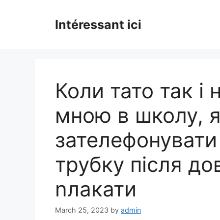
Skip
to
Intéressant ici
content
Коли тато так і
мною в школу, 
зателефонувати ї
трубку після дов
nлакати
March 25, 2023
by
admin