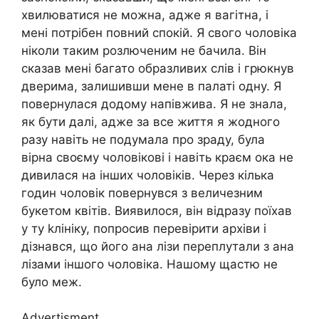
хвилюватися не можна, адже я вагітна, і
мені потрібен повний спокій. Я свого чоловіка
ніколи таким розлюченим не бачила. Він
сказав мені багато образливих слів і грюкнув
дверима, залишивши мене в палаті одну. Я
повернулася додому напівжива. Я не знала,
як бути далі, адже за все життя я жодного
разу навіть не подумала про зраду, була
вірна своєму чоловікові і навіть краєм ока не
дивилася на інших чоловіків. Через кілька
годин чоловік повернувся з величезним
букетом квітів. Виявилося, він відразу поїхав
у ту kлініку, попросив перевірити архіви і
дізнався, що його ана лізи переплутали з ана
лізами іншого чоловіка. Нашому щастю не
було меж.
Advertisment