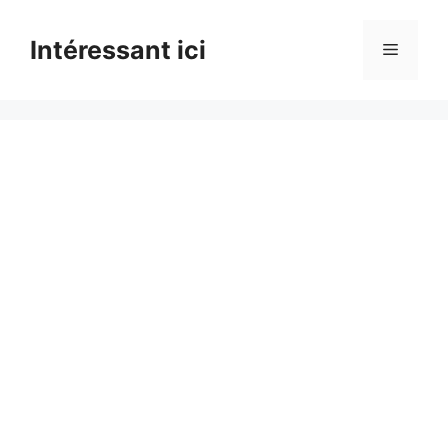
Skip
to
Intéressant ici
Menu
content