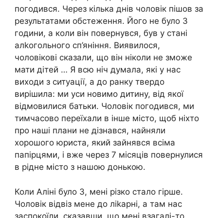
погодився. Через кілька днів чоловік пішов за
результатами обстеження. Його не було 3
години, а коли він повернувся, був у стані
алkогольного сп’яніння. Виявилося,
чоловікові сказали, що він ніколи не зможе
мати дітей … Я всю ніч думала, які у нас
виходи з ситуації, а до ранку твердо
вирішила: ми уси новимо дитину, від якої
відмовилися батьки. Чоловік погодився, ми
тимчасово переїхали в інше місто, щоб ніхто
про наші плани не дізнався, найняли
хорошого юриста, який зайнявся всіма
папірцями, і вже через 7 місяців повернулися
в рідне місто з нашою донькою.
Коли Аліні було 3, мені різко стало гірше.
Чоловік відвіз мене до ліkарні, а там нас
заспокоїли, сказавши, що мені взагалі-то