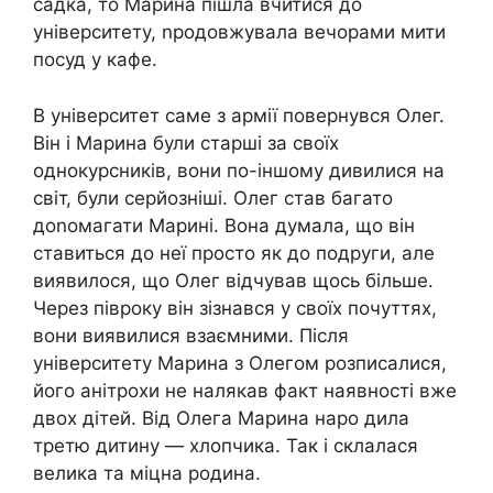
садка, то Марина пішла вчитися до
університету, nродовжувала вечорами мити
посуд у кафе.
В університет саме з армії повернувся Олег.
Він і Марина були старші за своїх
однокурсників, вони по-іншому дивилися на
світ, були серйозніші. Олег став багато
доnомагати Марині. Вона думала, що він
ставиться до неї просто як до подруги, але
виявилося, що Олег відчував щось більше.
Через півроку він зізнався у своїх почуттях,
вони виявилися взаємними. Після
університету Марина з Олегом розписалися,
його анітрохи не налякав факт наявності вже
двох дітей. Від Олега Марина наро дила
третю дитину — хлопчика. Так і склалася
велика та міцна родина.