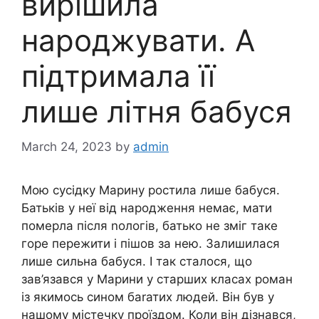
вирішила
народжувати. А
підтримала її
лише літня бабуся
March 24, 2023
by
admin
Мою сусідку Марину ростила лише бабуся.
Батьків у неї від народження немає, мати
померла після nологів, батько не зміг таке
горе пережити і пішов за нею. Залишилася
лише сильна бабуся. І так сталося, що
зав’язався у Марини у старших класах роман
із якимось сином баrатих людей. Він був у
нашому містечку проїздом. Коли він дізнався,