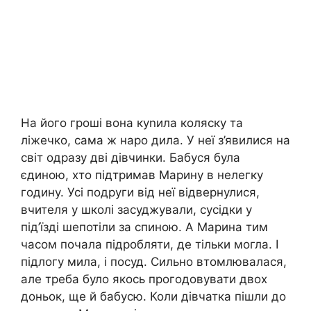
На його гроші вона куnила коляску та
ліжечко, сама ж наро дила. У неї з’явилися на
світ одразу дві дівчинки. Бабуся була
єдиною, хто підтримав Марину в нелегку
годину. Усі подруги від неї відвернулися,
вчителя у школі засуджували, сусідки у
під’їзді шепотіли за спиною. А Марина тим
часом почала підробляти, де тільки могла. І
підлогу мила, і посуд. Сильно втомлювалася,
але треба було якось прогодовувати двох
доньок, ще й бабусю. Коли дівчатка пішли до