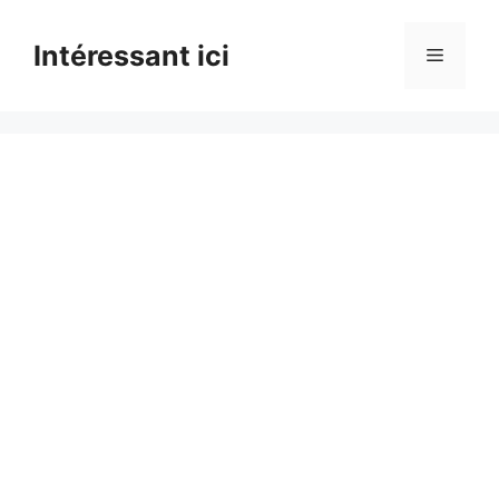
Skip
to
Intéressant ici
Menu
content