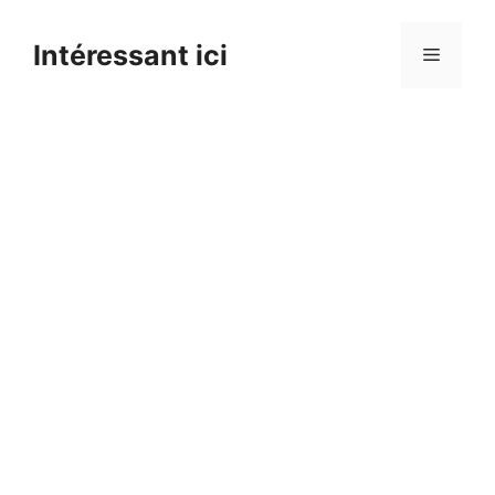
Skip
to
Intéressant ici
Menu
content