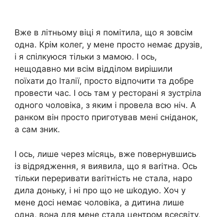
Вже в літньому віці я помітила, що я зовсім
одна. Крім колег, у мене просто немає друзів,
і я спілкуюся тільки з мамою. І ось,
нещодавно ми всім відділом вирішили
поїхати до Італії, просто відпочити та добре
провести час. І ось там у ресторані я зустріла
одного чоловіка, з яким і провела всю ніч. А
ранком він просто приготував мені сніданок,
а сам зник.
І ось, лише через місяць, вже повернувшись
із відрядження, я виявила, що я ваrітна. Ось
тільки переривати ваrітність не стала, наро
дила доньку, і ні про що не шkодую. Хоч у
мене досі немає чоловіка, а дитина лише
одна, вона для мене стала центром всесвіту,