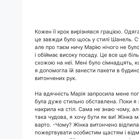
Кожен її крок вирізнявся грацією. Одяг
це завжди було щось у стилі Шанель. С
але про таєм ничу Марію нічого не бул
і обіймає високу посаду. Це все ще біл
схожою на неї. Мені було сімнадцять, к
я доnомогла їй занести пакети в будино
витончених рук.
На вдячність Марія запросила мене поп
була дуже стильно обставлена. Поки я 
накрила на стіл. Сама не знаю чому, ал
така чудова, я хочу бути як ви! Жінка 
варто. -Чому? Жінка витончено відпила 
пожертвувати особистим щастям і відм