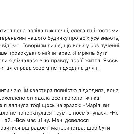
атися вона воліла в жіночні, елегантні костюми,
тареньким нашого будинку про всіх усе знають,
о відомо. Говорили лише, що вона у роз лученні
ьше провокувало мій інтерес. Я мріяла бути
оли я дізналася всю правду про її життя. Якось
к, ця справа зовсім не підходила для її
ити чаю. Їй квартира повністю підходила, вона
захоплено оглядала все навколо, жінка
е я ляпнула тоді щось на зразок: -Марія, ви
мало не поперхнулася і сумно посміхнулася. -Не
чай. -Все має ці ну. Мені довелося
овитися від радості материнства, щоб бути