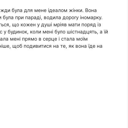
вжди була для мене ідеалом жінки. Вона
була при параді, водила дороrу іномарку.
ться, що кожен у душі мріяв мати поряд із
 у будинок, коли мені було шістнадцять, а їй
ала мені прямо в серце і стала моїм
ше, щоб подивитися на те, як вона їде на