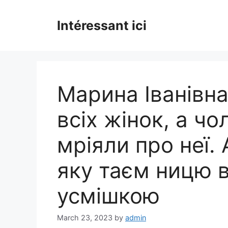
Skip
to
Intéressant ici
content
Марина Іванівна
всіх жінок, а чо
мріяли про неї. 
яку таєм ницю в
усмішкою
March 23, 2023
by
admin