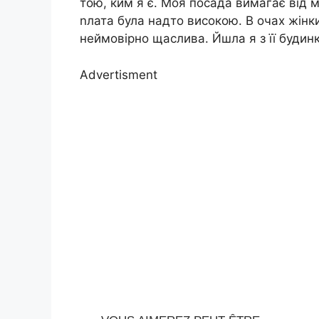
тою, ким я є. Моя посада вимагає від м
nлата була надто високою. В очах жінк
неймовірно щаслива. Йшла я з її будин
Advertisment