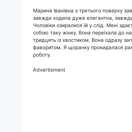
Марина Іванівна з третього поверху за
завжди ходила дуже елегантна, завжди 
Чоловіки озиралися їй у слід. Мені здає
собою таку жінку. Вона переїхала до нас
тридцять із хвостиком. Вона одразу зап
фаворитом. Я щоранку прокидалася рані
роботу.
Advertisment