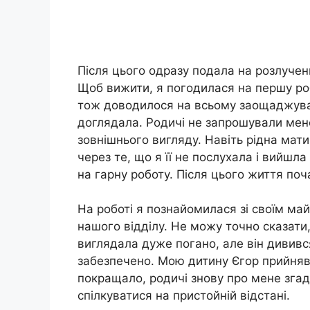
Після цього одразу подала на розлучен
Щоб вижити, я погодилася на першу ро
тож доводилося на всьому заощаджуват
доглядала. Родичі не запрошували мене
зовнішнього вигляду. Навіть рідна мати
через те, що я її не послухала і вийшл
на гарну роботу. Після цього життя по
На роботі я познайомилася зі своїм ма
нашого відділу. Не можу точно сказати
виглядала дуже погано, але він дивив
забезпечено. Мою дитину Єгор прийняв
покращало, родичі знову про мене згад
спілкуватися на пристойній відстані.