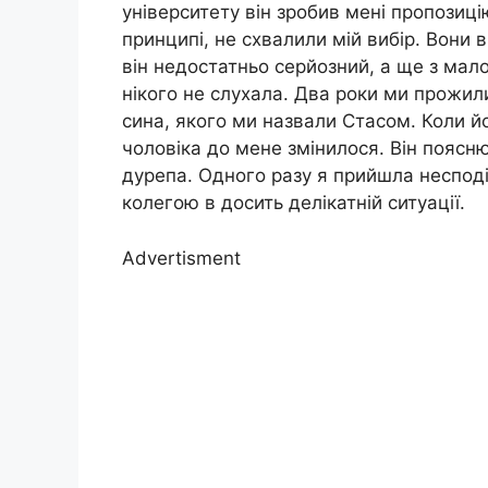
університету він зробив мені пропозиці
принципі, не схвалили мій вибір. Вони
він недостатньо серйозний, а ще з мал
нікого не слухала. Два роки ми прожил
сина, якого ми назвали Стасом. Коли й
чоловіка до мене змінилося. Він поясн
дурепа. Одного разу я прийшла несподів
колегою в досить делікатній ситуації.
Advertisment