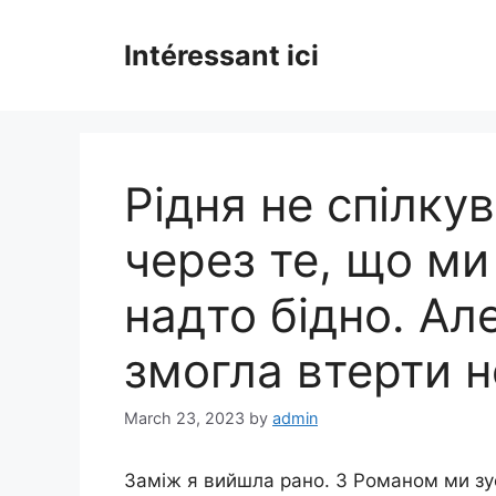
Skip
to
Intéressant ici
content
Рідня не спілку
через те, що ми
надто бідно. Ал
змогла втерти н
March 23, 2023
by
admin
Заміж я вийшла рано. З Романом ми зус