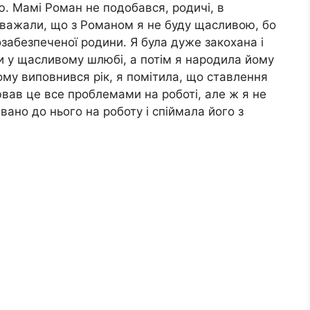
ю. Мамі Роман не подобався, родичі, в
 вважали, що з Романом я не буду щасливою, бо
озабезпеченої родини. Я була дуже закохана і
и у щасливому шлюбі, а потім я народила йому
ому виповнився рік, я помітила, що ставлення
ював це все проблемами на роботі, але ж я не
ано до нього на роботу і спіймала його з