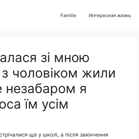
Famille
Интересная жизнь
валася зі мною
 з чоловіком жили
е незабаром я
оса їм усім
трічалися ще у школі, а після закінчення