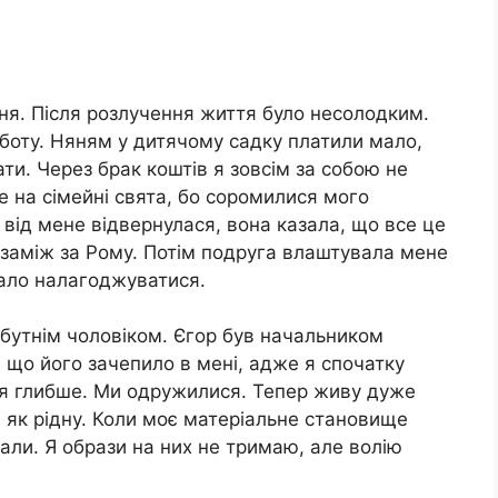
ня. Після розлучення життя було несолодким.
боту. Няням у дитячому садку платили мало,
и. Через брак коштів я зовсім за собою не
 на сімейні свята, бо соромилися мого
 від мене відвернулася, вона казала, що все це
а заміж за Рому. Потім подруга влаштувала мене
чало налагоджуватися.
йбутнім чоловіком. Єгор був начальником
, що його зачепило в мені, адже я спочатку
ся глибше. Ми одружилися. Тепер живу дуже
 як рідну. Коли моє матеріальне становище
али. Я образи на них не тримаю, але волію