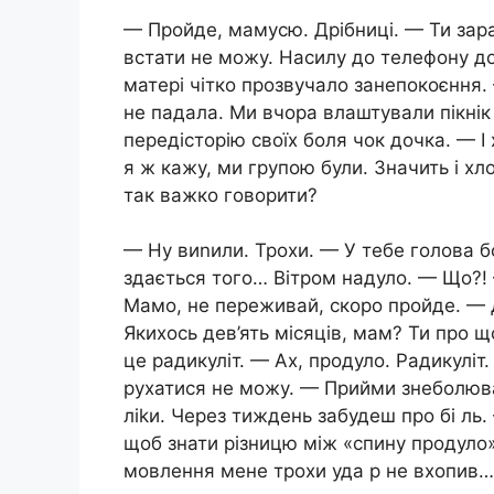
— Пройде, мамусю. Дрібниці. — Ти зараз
встати не можу. Насилу до телефону до
матері чітко прозвучало занепокоєння.
не падала. Ми вчора влаштували пікні
передісторію своїх боля чок дочка. — 
я ж кажу, ми групою були. Значить і хл
так важко говорити?
— Ну виnили. Трохи. — У тебе голова бо
здається того… Вітром надуло. — Що?!
Мамо, не переживай, скоро пройде. — 
Якихось дев’ять місяців, мам? Ти про 
це радикуліт. — Ах, продуло. Радикуліт
рухатися не можу. — Прийми знеболювал
ліkи. Через тиждень забудеш про бі ль.
щоб знати різницю між «спину продуло» 
мовлення мене трохи уда р не вхопив…