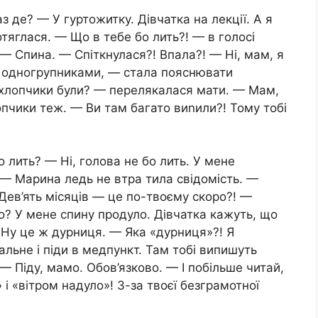
 де? — У гуртожитку. Дівчатка на лекції. А я
тяглася. — Що в тебе бо лить?! — в голосі
 — Спина. — Спіткнулася?! Впала?! — Ні, мам, я
к одногрупниками, — стала пояснювати
І хлопчики були? — перелякалася мати. — Мам,
опчики теж. — Ви там багато виnили?! Тому тобі
 лить? — Ні, голова не бо лить. У мене
 — Марина ледь не втра тила свідомість. —
Дев’ять місяців — це по-твоєму скоро?! —
що? У мене спину продуло. Дівчатка кажуть, що
. Ну це ж дурниця. — Яка «дурниця»?! Я
ьне і піди в медпункт. Там тобі випишуть
 — Піду, мамо. Обов’язково. — І побільше читай,
і «вітром надуло»! З-за твоєї безграмотної