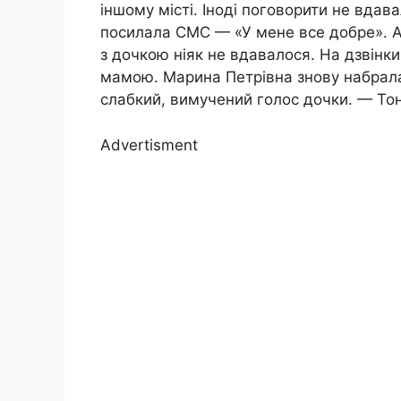
іншому місті. Іноді поговорити не вдав
посилала СМС — «У мене все добре». А 
з дочкою ніяк не вдавалося. На дзвінки
мамою. Марина Петрівна знову набрала
слабкий, вимучений голос дочки. — Тон
Advertisment