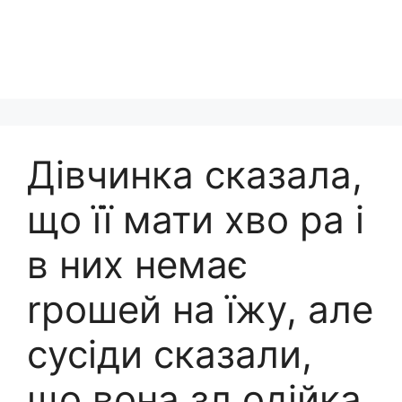
Дівчинка сказала,
що її мати хво ра і
в них немає
rрошей на їжу, але
сусіди сказали,
що вона зл одійка