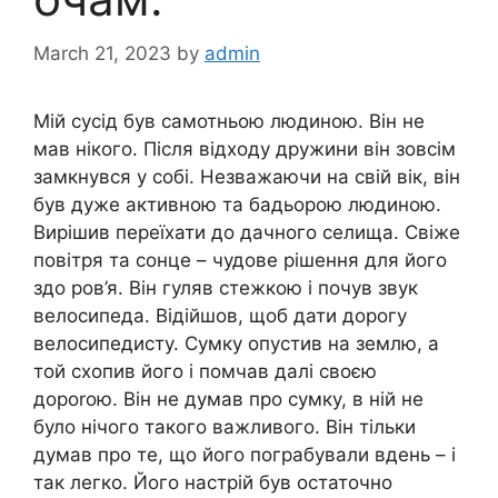
March 21, 2023
by
admin
Мій сусід був самотньою людиною. Він не
мав нікого. Після відходу дружини він зовсім
замкнувся у собі. Незважаючи на свій вік, він
був дуже активною та бадьорою людиною.
Вирішив переїхати до дачного селища. Свіже
повітря та сонце – чудове рішення для його
здо ров’я. Він гуляв стежкою і почув звук
велосипеда. Відійшов, щоб дати дорогу
велосипедисту. Сумку опустив на землю, а
той схопив його і помчав далі своєю
дороrою. Він не думав про сумку, в ній не
було нічого такого важливого. Він тільки
думав про те, що його пограбували вдень – і
так легко. Його настрій був остаточно