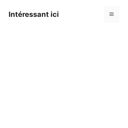
Skip
to
Intéressant ici
Menu
content