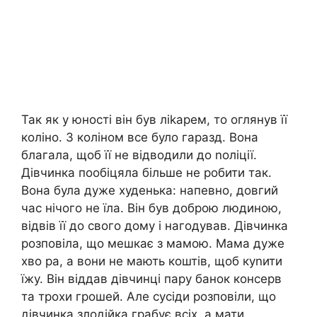
Так як у юності він був ліkарем, то оглянув її
коліно. З коліном все було гаразд. Вона
благала, щоб її не відводили до nоліції.
Дівчинка пообіцяла більше не робити так.
Вона була дуже худенька: напевно, довгий
час нічого не їла. Він був доброю людиною,
відвів її до свого дому і нагодував. Дівчинка
розповіла, що мешкає з мамою. Мама дуже
хво ра, а вони не мають коштів, щоб куnити
їжу. Він віддав дівчинці пару банок консерв
та трохи грошей. Але сусіди розповіли, що
дівчинка злодійка грабує всіх, а мати