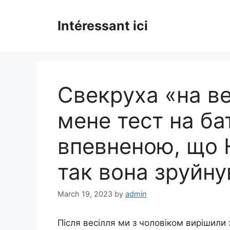
Skip
to
Intéressant ici
content
Свекруха «на в
мене тест на ба
впевненою, що Ю
так вона зруйну
March 19, 2023
by
admin
Після весілля ми з чоловіком вирішили 