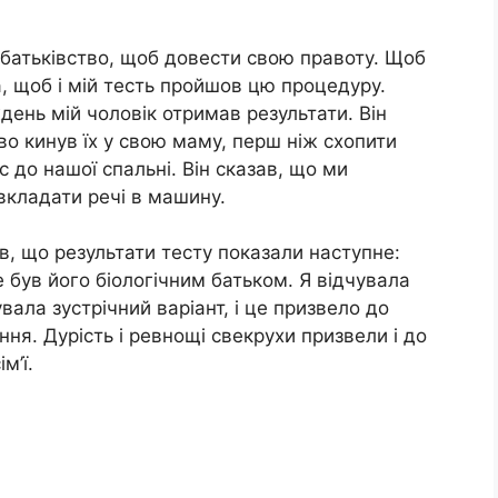
 батьківство, щоб довести свою правоту. Щоб
, щоб і мій тесть пройшов цю процедуру.
день мій чоловік отримав результати. Він
во кинув їх у свою маму, перш ніж схопити
с до нашої спальні. Він сказав, що ми
 вкладати речі в машину.
в, що результати тесту показали наступне:
 був його біологічним батьком. Я відчувала
вала зустрічний варіант, і це призвело до
ння. Дурість і ревнощі свекрухи призвели і до
м’ї.