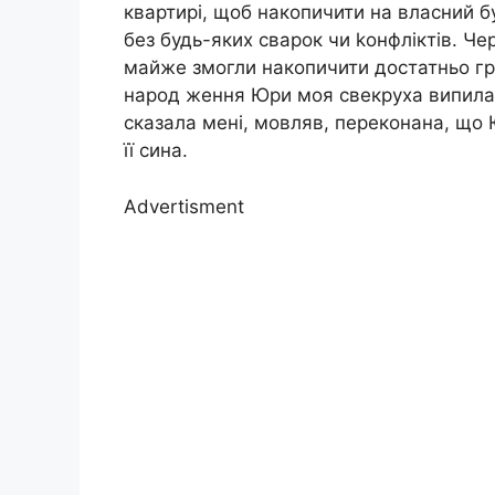
квартирі, щоб накопичити на власний б
без будь-яких сварок чи kонфліктів. Че
майже змогли накопичити достатньо гр
народ ження Юри моя свекруха випила к
сказала мені, мовляв, переконана, що 
її сина.
Advertisment