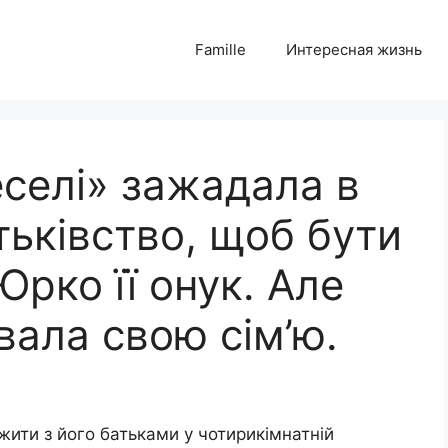
Famille
Интересная жизнь
еселі» зажадала в
тьківство, щоб бути
рко її онук. Але
вала свою сім’ю.
жити з його батьками у чотирикімнатній