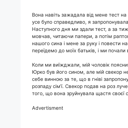
Вона навіть зажадала від мене тест на
усе було справедливо, я запропонувала
Наступного дня ми здали тест, а за тиж
мовчав, читаючи папери, а потім рапто
нашого сина і мене за руку і повести на
переїдемо до моїх батьків, і ми почали
Коли ми виїжджали, мій чоловік поясни
Юрко був його сином, але мій свекор не
себе винною за те, що в гніві запропону
розпаду сім’ї. Свекор подав на роз луче
того, що вона зруйнувала щастя своєї сі
Advertisment