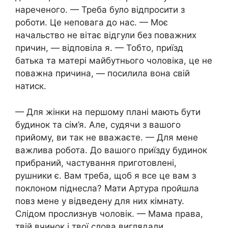
нареченого. — Треба було відпросити з
роботи. Це неповага до нас. — Моє
начальство не вітає відгули без поважних
причин, — відповіла я. — Тобто, приїзд
батька та матері майбутнього чоловіка, це не
поважна причина, — посилила вона свій
натиск.
— Для жінки на першому плані мають бути
будинок та сім’я. Але, судячи з вашого
прийому, ви так не вважаєте. — Для мене
важлива робота. До вашого приїзду будинок
прибраний, частування приготовлені,
рушники є. Вам треба, щоб я все це вам з
поклоном піднесла? Мати Артура пройшла
повз мене у відведену для них кімнату.
Слідом прослизнув чоловік. — Мама права,
твій вчинок і твої слова виглядали