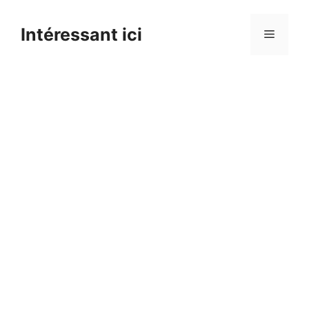
Skip
to
Intéressant ici
Menu
content