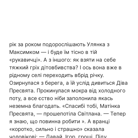
рік за роком подорослішають Улянка з
Максимком — і буде їм тісно в тій
«рукавичці». А з іншого: як взяти на себе
тяжкий гpix дітовбивства? І ось вона вже в
рідному селі переходить вбрід річку.
Озирнулася з берега, а їй услід дивиться Діва
Пресвята. Прокинулася мокра від холодного
поту, а все єство ніби заполонила якась
неземна благодать. «Спасибі тобі, Матінка
Пресвята, — прошепотіла Світлана. — Тепер
я знаю, що повинна робити ». А вранці
«коротко, сильно і страшно» сказала
чоловікові: — Давай, Ігор, гроші. Піду