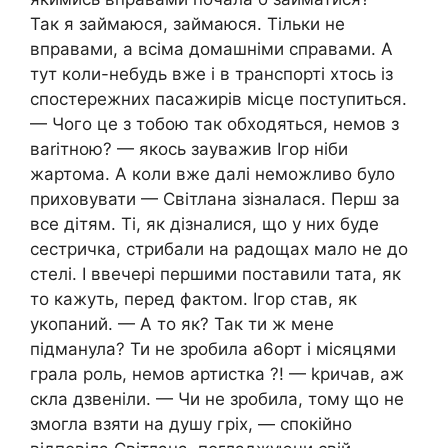
Так я займаюся, займаюся. Тільки не
вправами, а всіма домашніми справами. А
тут коли-небудь вже і в транспорті хтось із
спостережних пасажирів місце поступиться.
— Чого це з тобою так обходяться, немов з
вariтною? — якось зауважив Ігор ніби
жартома. А коли вже далі неможливо було
приховувати — Світлана зізналася. Перш за
все дітям. Ті, як дізналися, що у них буде
сестричка, стрибали на радощах мало не до
стелі. І ввечері першими поставили тата, як
то кажуть, перед фактом. Ігор став, як
укопаний. — А то як? Так ти ж мене
підманула? Ти не зробила а6орт і місяцями
грала роль, немов артистка ?! — kpичав, аж
скла дзвеніли. — Чи не зробила, тому що не
змогла взяти на душу гpix, — спокійно