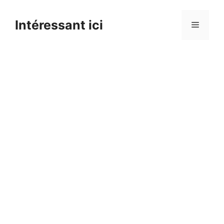
Skip
to
Intéressant ici
Menu
content