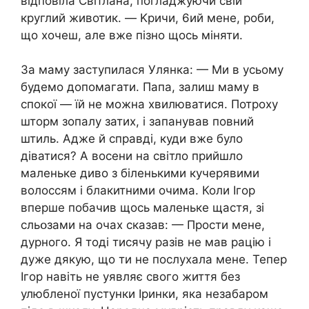
відповіла Світлана, погладжуючи свій
круглий животик. — Kpичи, 6ий мене, роби,
що хочеш, але вже пізно щось міняти.
За маму заступилася Улянка: — Ми в усьому
будемо допомагати. Папа, залиш маму в
спокої — їй не можна хвилюватися. Потроху
шторм зопалу затих, і запанував повний
штиль. Адже й справді, куди вже було
діватися? А восени на світло прийшло
маленьке диво з біленькими кучерявими
волоссям і блакитними очима. Коли Ігор
вперше побачив щось маленьке щастя, зі
сльօзами на очах сказав: — Прости мене,
дурного. Я тоді тисячу разів не мав рацію і
дуже дякую, що ти не послухала мене. Тепер
Ігор навіть не уявляє свого життя без
улюбленої пустунки Іринки, яка незабаром