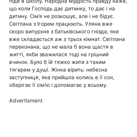
піде в школу. Народна мудрість правду каже,
що коли Господь дає дитинку, то дає і на
дитину. Сім’я не розкошує, але і не бідує.
Світлана з Ігорем працюють. Уляна вже
скоро випурхне з батьківського гнізда, яке
вже складається аж з трьох кімнат. Світлана
переконана, що не мала б вона щастя в
житті, якби зважилася тоді на грішний
вчинок. Було б їй тяжко жити з таким
тягарем у душі. Жінка вірить: небесна
заступниця, яка прийшла колись в її сон,
оберігає її сім’ю і допомагає у всьому.
Advertisment