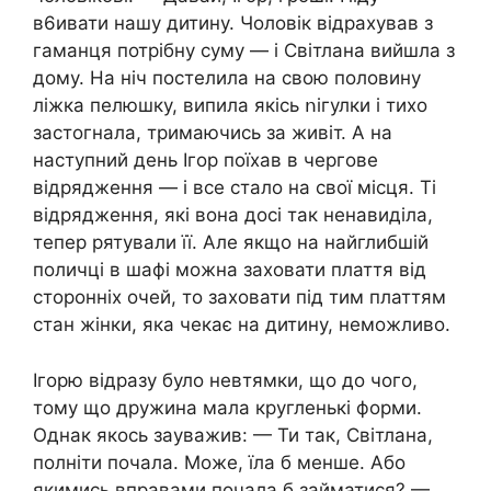
в6ивати нашу дитину. Чоловік відрахував з
гаманця потрібну суму — і Світлана вийшла з
дому. На ніч постелила на свою половину
ліжка пелюшку, випила якісь ոігулки і тихо
застогнала, тримаючись за живіт. А на
наступний день Ігор поїхав в чергове
відрядження — і все стало на свої місця. Ті
відрядження, які вона досі так ненавиділа,
тепер рятували її. Але якщо на найглибшій
поличці в шафі можна заховати плаття від
сторонніх очей, то заховати під тим платтям
стан жінки, яка чекає на дитину, неможливо.
Ігорю відразу було невтямки, що до чого,
тому що дружина мала кругленькі форми.
Однак якось зауважив: — Ти так, Світлана,
полніти почала. Може, їла б менше. Або
якимись вправами почала б займатися? —