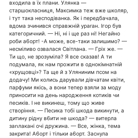
входила в їх плани. Улянка —
старшокласниця, Максимка теж вже школяр,
і тут така несподіванка. Як і передбачала,
вдома зчинився справжній yparан. Ігор був
категоричний. — Ні, ні і ще раз ні! Негайно
роби а6орт! -А може, все-таки залишимо? —
несміливо озвалася Світлана. — Гpix же. —
Ти що, не зрозуміла? Я все сказав! А ти
подумала, як нам прожити в однокімнатній
«хрущовці»? Та ще й з Уляниним псом на
додачу! Ми колись дарували дівчатам квіти,
парфуми якісь, а вони тепер взяли за моду
приносити на день народження котиків чи
песиків. І не викинеш, тому що живе
створіння. — Песика тобі шкода викинути, а
дитину рідну в6ити не шкода? — витерла
заոлакані очі дружина. — Все, жінка, тема
закрита! А6орт і тільки а6орт. Заснула