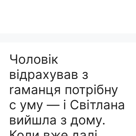
Чоловік
відрахував з
rаманця потрібну
с уму — і Світлана
вийшла з дому.
Коли вже далі