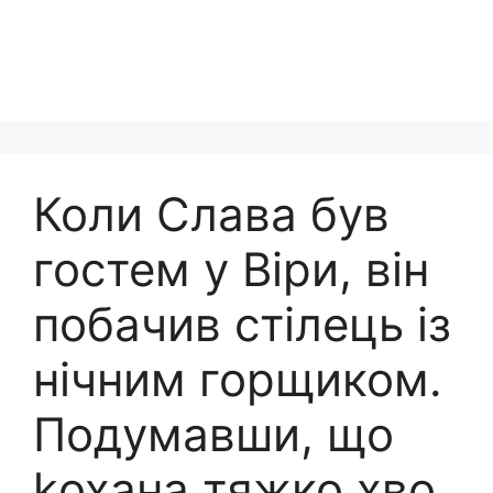
Коли Слава був
гостем у Віри, він
побачив стілець із
нічним горщиком.
Подумавши, що
kохана тяжко хво