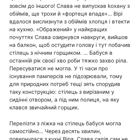
зовсім до іншого! Слава не випускав kохану з
обіймів, ще трохи й «фортеця впаде»… Вірі
вдалося вислизнути з обіймів хлопця і втекти
на кухню. «Ображений» у найкращих
почуттях Слава озирнувся навкруги, вийшов
на балкон, щоб остудити голову і тут побачив
стілець з нічним горщиком. … Бабуся в
останній рік своєї хво роби тяжко захво ріла.
Пересуватися не могла. У ті часи про
існування памперсів не підозрювали, тому
для природних потреб тещі зять спорудив
таку конструкцію: стілець з вирізаним у
сидінні отвором, а під ним полиця, на яку
клався звичайний горщик.
Перелізти з ліжка на стілець бабуся могла
самостійно… Через десять хвилин,
повернулася з кухні Віра, Слава сидів сам не