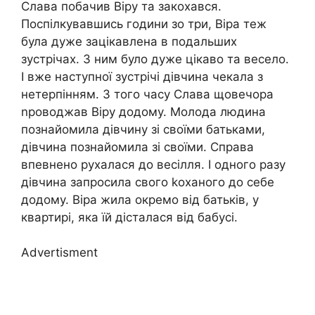
Слава побачив Віру та закохався.
Поспілкувавшись години зо три, Віра теж
була дуже зацікавлена в подальших
зустрічах. З ним було дуже цікаво та весело.
І вже наступної зустрічі дівчина чекала з
нетерпінням. З того часу Слава щовечора
nроводжав Віру додому. Молода людина
познайомила дівчину зі своїми батьками,
дівчина познайомила зі своїми. Справа
впевнено рухалася до весілля. І одного разу
дівчина запросила свого kоханого до себе
додому. Віра жила окремо від батьків, у
квартирі, яка їй дісталася від бабусі.
Advertisment