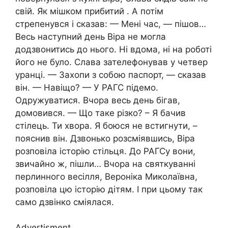
свій. Як мішком прибитий . А потім
стрепенувся і сказав: — Мені час, — пішов…
Весь наступний день Віра не могла
додзвонитись до нього. Ні вдома, ні на роботі
його не було. Слава зателефонував у четвер
уранці. — Захопи з собою паспорт, — сказав
він. — Навіщо? — У РАГС підемо.
Одружуватися. Вчора весь день бігав,
домовився. — Що таке різко? – Я бачив
стілець. Ти хвора. Я боюся не встигнути, –
пояснив він. Дзвонько розсміявшись, Віра
розповіла історію стільця. До РАГСу вони,
звичайно ж, пішли… Вчора на святкуванні
перлинного весілля, Вероніка Миколаївна,
розповіла цю історію дітям. І при цьому так
само дзвінко сміялася.
Advertisment