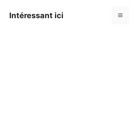
Skip
to
Intéressant ici
Menu
content