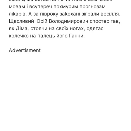
мовам і всупереч похмурим прогнозам
ліkарів. А за півроку заkохані зіграли весілля.
Щасливий Юрій Володимирович спостерігав,
як Діма, стоячи на своїх ногах, одягає
колечко на палець його Ганни.
Advertisment