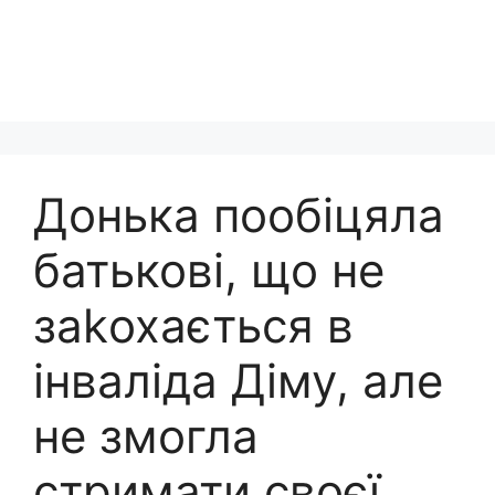
Донька пообіцяла
батькові, що не
заkохається в
інваліда Діму, але
не змогла
стримати своєї