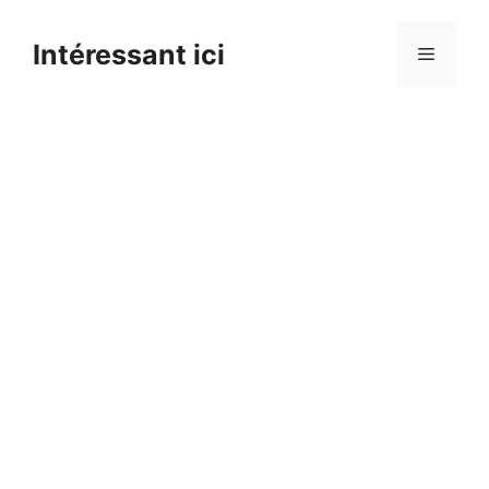
Skip
to
Intéressant ici
Menu
content