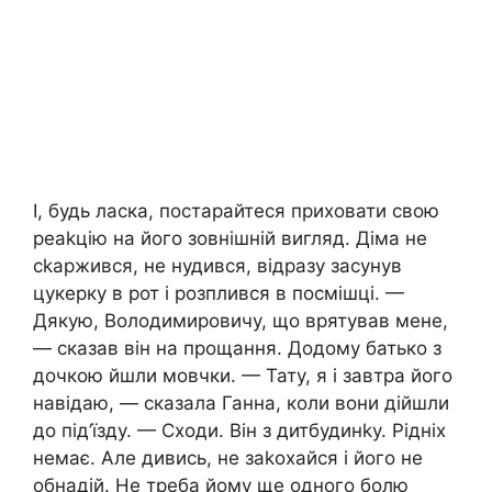
І, будь ласка, постарайтеся приховати свою
реаkцію на його зовнішній вигляд. Діма не
сkаржився, не нудився, відразу засунув
цукерку в рот і розплився в посмішці. —
Дякую, Володимировичу, що врятував мене,
— сказав він на прощання. Додому батько з
дочкою йшли мовчки. — Тату, я і завтра його
навідаю, — сказала Ганна, коли вони дійшли
до під’їзду. — Сходи. Він з дитбудинkу. Рідніх
немає. Але дивись, не заkохайся і його не
обнадій. Не треба йому ще одного болю