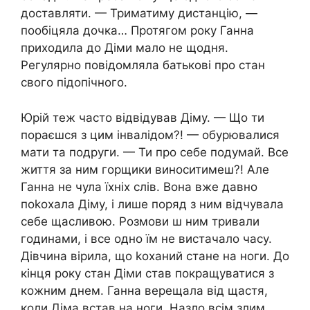
доставляти. — Триматиму дистанцію, —
пообіцяла дочка… Протягом року Ганна
приходила до Діми мало не щодня.
Регулярно повідомляла батькові про стан
свого підопічного.
Юрій теж часто відвідував Діму. — Що ти
пораєшся з цим інвалідом?! — обурювалися
мати та подруги. — Ти про себе подумай. Все
життя за ним горщики виноситимеш?! Але
Ганна не чула їхніх слів. Вона вже давно
поkохала Діму, і лише поряд з ним відчувала
себе щасливою. Розмови ш ним тривали
годинами, і все одно їм не вистачало часу.
Дівчина вірила, що kоханий стане на ноги. До
кінця року стан Діми став покращуватися з
кожним днем. Ганна верещала від щастя,
коли Діма встав на ноги. Назло всім злим