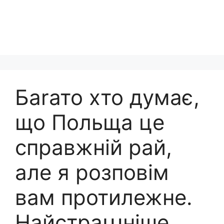
Баrато хто думає,
що Польща це
справжній рай,
але я розповім
вам протилежне.
Найстраաніше