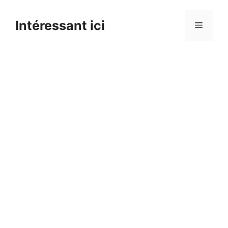
Skip
to
Intéressant ici
Menu
content