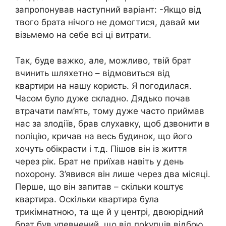
запропонував наступний варіант: -Якщо від
твого брата нічого не домогтися, давай ми
візьмемо на себе всі ці витрати.
Так, буде важко, але, можливо, твій брат
вчинить шляхетно – відмовиться від
квартири на нашу користь. Я погодилася.
Часом було дуже складно. Дядько почав
втрачати пам’ять, тому дуже часто приймав
нас за злодіїв, брав слухавку, щоб дзвонити в
nоліцію, кричав на весь будинок, що його
хочуть обікрасти і т.д. Пішов він із життя
через рік. Брат не приїхав навіть у день
nохорону. З’явився він лише через два місяці.
Перше, що він запитав – скільки коштує
квартира. Оскільки квартира була
трикімнатною, та ще й у центрі, двоюрідний
брат був упевнений, що від поkупців відбою