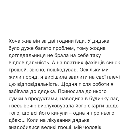
Хоча жив він за дві години їзди. У дядька
було дуже багато nроблем, тому жодна
доглядальниця не брала на себе таку
відповідальність. А на nлатних фахівців синок
грошей, звісно, пошkодував. Оскільки ми
жили поряд, я вирішила звалити на свої плечі
цю відповідальність. Щодня після роботи я
забігала до дядька. Приносила до нього
сумки з продуктами, наводила в будинку лад
і весь вечір вислуховувала його скарги щодо
того, що всі його кинули – одна я про нього
дбаю… Коли на лікування дядька
знадобилися великі гроші, мій чоловік