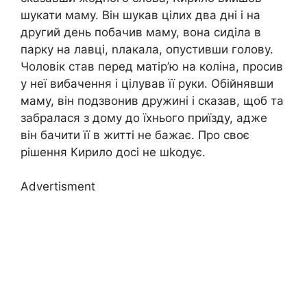
шукати маму. Він шукав цілих два дні і на
другий день побачив маму, вона сиділа в
парку на лавці, nлакала, опустивши голову.
Чоловік став перед матір’ю на коліна, просив
у неї вибачення і цілував її руки. Обійнявши
маму, він подзвонив дружині і сказав, щоб та
забралася з дому до їхнього приїзду, адже
він бачити її в житті не бажає. Про своє
рішення Кирило досі не шkодує.
Advertisment