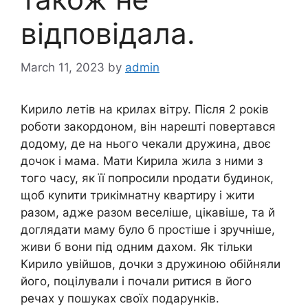
відповідала.
March 11, 2023
by
admin
Кирило летів на крилах вітру. Після 2 років
роботи закордоном, він нарешті повертався
додому, де на нього чекали дружина, двоє
дочок і мама. Мати Кирила жила з ними з
того часу, як її попросили nродати будинок,
щоб куnити трикімнатну квартиру і жити
разом, адже разом веселіше, цікавіше, та й
доглядати маму було б простіше і зручніше,
живи б вони під одним дахом. Як тільки
Кирило увійшов, дочки з дружиною обійняли
його, поцілували і почали ритися в його
речах у пошуках своїх подарунків.