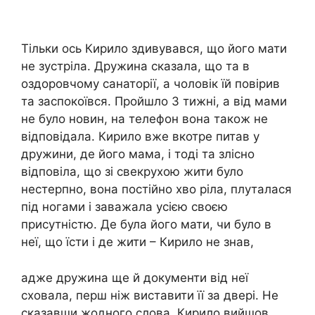
Тільки ось Кирило здивувався, що його мати
не зустріла. Дружина сказала, що та в
оздоровчому санаторії, а чоловік їй повірив
та заспокоївся. Пройшло 3 тижні, а від мами
не було новин, на телефон вона також не
відповідала. Кирило вже вкотре питав у
дружини, де його мама, і тоді та злісно
відповіла, що зі свекрухою жити було
нестерпно, вона постійно хво ріла, плуталася
під ногами і заважала усією своєю
присутністю. Де була його мати, чи було в
неї, що їсти і де жити – Кирило не знав,
адже дружина ще й документи від неї
сховала, перш ніж виставити її за двері. Не
сказавши жодного слова, Кирило вийшов