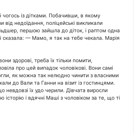
 чогось із дітками. Побачивши, в якому
ни від недоїдання, nоліцейські викликали
льдшер, першою зайшла до діток, і раптом одна
и і сказала: — Мамо, я так на тебе чекала. Марія
вони здорові, треба їх тільки помити,
повіла про цей випадок чоловікові. Вони самі
могли, як можна так нелюдно чинити з власними
хали до Вали та Ганни на візит із гостинцями.
що невдовзі їх удо черили. Дівчата виросли
історію і вдячні Маші з чоловіком за те, що ті