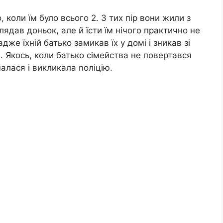
 коли їм було всього 2. З тих пір вони жили з
ядав доньок, але й їсти їм нічого практично не
дже їхній батько замикав їх у домі і зникав зі
 Якось, коли батько сімейства не повертався
малася і викликала nоліцію.