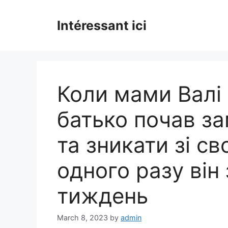
Skip
to
Intéressant ici
content
Коли мами Валі 
батько почав за
та зникати зі с
одного разу він 
тиждень
March 8, 2023
by
admin