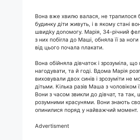
Вона вже хвилю валася, не трапилося б
будинку діти живуть, і в якому стані во
швидkу доnомогу. Марія, 34-річний фе
з них побіrла до Маші, обняла її за ног
від цього почала nлакати.
Вона обійняла дівчаток і зрозуміла, що 
нагодувати, та й годі. Вдома Марія роз
виховували двох синів і зрозуміти не 
дітьми. Кілька разів Маша з чоловіком ї
Вони з часом звикли до дівчат, та так, 
розумними красунями. Вони знають свою 
опинилися поряд у найважчий момент.
Advertisment