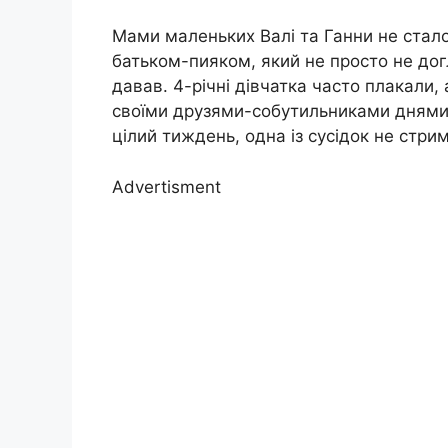
Мами маленьких Валі та Ганни не стало,
батьком-пияком, який не просто не догл
давав. 4-річні дівчатка часто плакали, а
своїми друзями-собутильниками днями.
цілий тиждень, одна із сусідок не стри
Advertisment