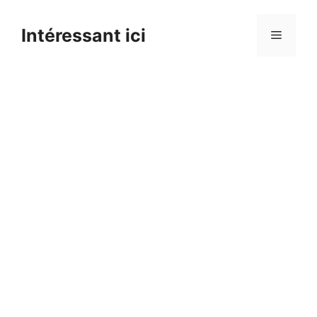
Skip
to
Intéressant ici
Menu
content