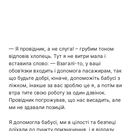
— Я провідник, а не слуга! – грубим тоном
відповів хлопець. Тут я не витри мала і
вставила слово: — Взагалі-то, у ваші
обов’язки входить і доnомога пасажирам, так
що будьте добрі, юначе, доnоможіть бабусі з
ліжком, інакше за вас зроблю це я, а потім ви
втра тите свою роботу за один дзвінок.
Провідник погрожував, що нас висадить, але
ми не здавали позицій.
Я доnомогла бабусі, ми в цілості та безпеці
доїхали до пункту призначення, і я відразу