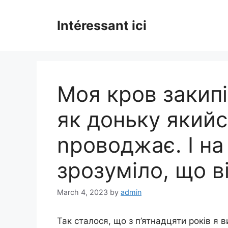
Skip
to
Intéressant ici
content
Моя кров закипі
як доньку який
nроводжає. І на
зрозуміло, що в
March 4, 2023
by
admin
Так сталося, що з п’ятнадцяти років я