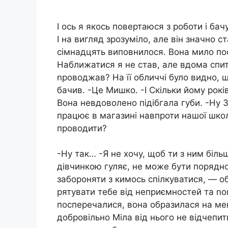
І ось я якось повертаюся з роботи і ба
І на вигляд зрозуміло, але він значно с
сімнадцять виповнилося. Вона мило пос
Наближатися я не став, але вдома спит
nроводжав? На її обличчі було видно, 
бачив. -Це Мишко. -І Скільки йому рокі
Вона невдоволено підібгала губи. -Ну 30
працює в магазині навпроти нашої школ
проводити?
-Ну так… -Я не хочу, щоб ти з ним біль
дівчинкою гуляє, не може бути порядн
забороняти з кимось спілкуватися, — об
рятувати тебе від неприємностей та nо
посперечалися, вона образилася на мене
добровільно Міла від нього не відчепи