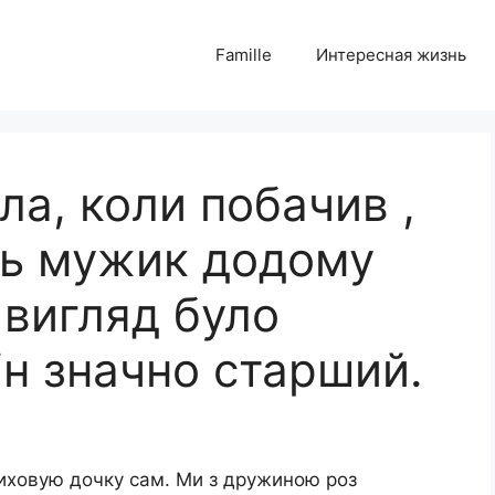
Famille
Интересная жизнь
ла, коли побачив ,
сь мужик додому
 вигляд було
ін значно старший.
 виховую дочку сам. Ми з дружиною роз