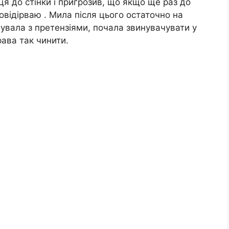
ця до стінки і пригрозив, що якщо ще раз до
овідірваю . Мила після цього остаточно на
увала з претензіями, почала звинувачувати у
рава так чинити.