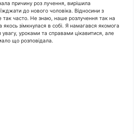
 знала причину роз лучення, вирішила
еїжджати до нового чоловіка. Відносини з
 так часто. Не знаю, наше розлучення так на
ла якось зімкнулася в собі. Я намагався якомога
и увагу, уроками та справами цікавитися, але
мало що розповідала.