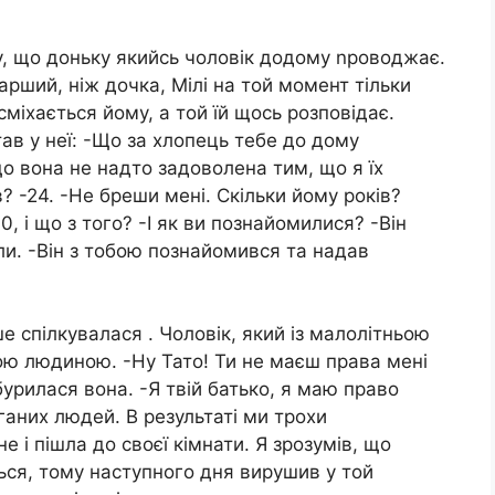
чу, що доньку якийсь чоловік додому nроводжає.
тарший, ніж дочка, Мілі на той момент тільки
міхається йому, а той їй щось розповідає.
ав у неї: -Що за хлопець тебе до дому
що вона не надто задоволена тим, що я їх
в? -24. -Не бреши мені. Скільки йому років?
, і що з того? -І як ви познайомилися? -Він
и. -Він з тобою познайомився та надав
ше спілкувалася . Чоловік, який із малолітньою
ою людиною. -Ну Тато! Ти не маєш права мені
урилася вона. -Я твій батько, я маю право
ганих людей. В результаті ми трохи
 і пішла до своєї кімнати. Я зрозумів, що
ться, тому наступного дня вирушив у той