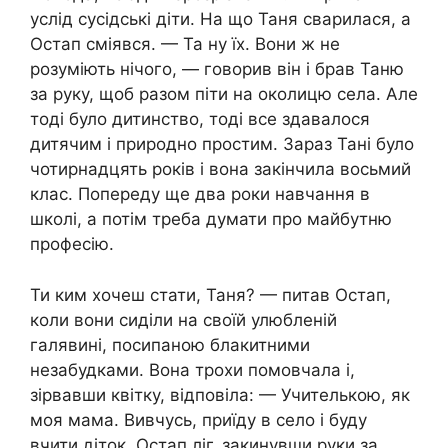
услід сусідські діти. На що Таня сварилася, а
Остап сміявся. — Та ну їх. Вони ж не
розуміють нічого, — говорив він і брав Таню
за руку, щоб разом піти на околицю села. Але
тоді було дитинство, тоді все здавалося
дитячим і природно простим. Зараз Тані було
чотирнадцять років і вона закінчила восьмий
клас. Попереду ще два роки навчання в
школі, а потім треба думати про майбутню
професію.
Ти ким хочеш стати, Таня? — питав Остап,
коли вони сиділи на своїй улюбленій
галявині, посипаною блакитними
незабудками. Вона трохи помовчала і,
зірвавши квітку, відповіла: — Учителькою, як
моя мама. Вивчусь, приїду в село і буду
вчити діток. Остап ліг, закинувши руки за