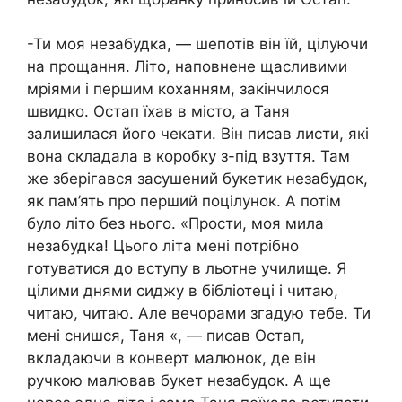
-Ти моя незабудка, — шепотів він їй, цілуючи
на прощання. Літо, наповнене щасливими
мріями і першим коханням, закінчилося
швидко. Остап їхав в місто, а Таня
залишилася його чекати. Він писав листи, які
вона складала в коробку з-під взуття. Там
же зберігався засушений букетик незабудок,
як пам’ять про перший поцілунок. А потім
було літо без нього. «Прости, моя мила
незабудка! Цього літа мені потрібно
готуватися до вступу в льотне училище. Я
цілими днями сиджу в бібліотеці і читаю,
читаю, читаю. Але вечорами згадую тебе. Ти
мені снишся, Таня «, — писав Остап,
вкладаючи в конверт малюнок, де він
ручкою малював букет незабудок. А ще