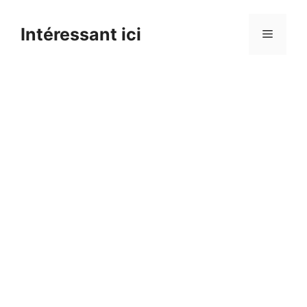
Skip
to
Intéressant ici
Menu
content