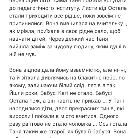
через одне літо і сама Таня поїхала вступати
до педагогічного інституту. Листи від Остапа
стали приходити все рідше, поки зовсім не
припинилися. Вона вивчилася на вчительку і,
як мріяла, приїхала в своє рідне село, щоб
навчати дітей. Через деякий час Таня
вийшла заміж за чудову людину, який душі в
ній не чув.
Вона відповідала йому взаємністю, але ні-ні,
та й зітхала дивлячись на блакитне небо, по
якому, залишаючи білий слід, летів літак.
Йшли роки. Бабусі Каті не стало. Бабусі
Остапа теж, а він навіть не приїхав … У Тані
народилися діти, двоє прекрасних синів, які
виросли і поїхали в місто вчитися. Одного
разу раптово не стало чоловіка … Ось і стала
Таня такий же старої, як була її бабуся. Вона