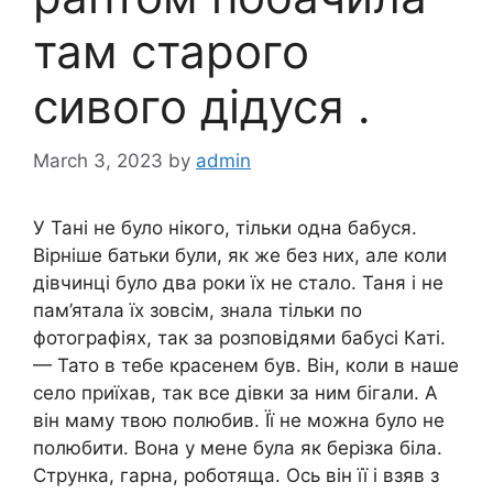
там старого
сивого дідуся .
March 3, 2023
by
admin
У Тані не було нікого, тільки одна бабуся.
Вірніше батьки були, як же без них, але коли
дівчинці було два роки їх не стало. Таня і не
пам’ятала їх зовсім, знала тільки по
фотографіях, так за розповідями бабусі Каті.
— Тато в тебе красенем був. Він, коли в наше
село приїхав, так все дівки за ним бігали. А
він маму твою полюбив. Її не можна було не
полюбити. Вона у мене була як берізка біла.
Струнка, гарна, роботяща. Ось він її і взяв з