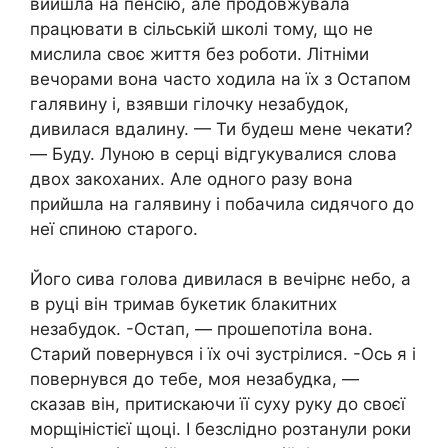
вийшла на пенсію, але продовжувала
працювати в сільській школі тому, що не
мислила своє життя без роботи. Літніми
вечорами вона часто ходила на їх з Остапом
галявину і, взявши гілочку незабудок,
дивилася вдалину. — Ти будеш мене чекати?
— Буду. Луною в серці відгукувалися слова
двох закоханих. Але одного разу вона
прийшла на галявину і побачила сидячого до
неї спиною старого.
Його сива голова дивилася в вечірнє небо, а
в руці він тримав букетик блакитних
незабудок. -Остап, — прошепотіла вона.
Старий повернувся і їх очі зустрілися. -Ось я і
повернувся до тебе, моя незабудка, —
сказав він, притискаючи її суху руку до своєї
морщіністієї щоці. І безслідно розтанули роки