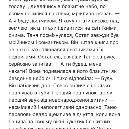
голову і, дивлячись в блакитне небо, по
якому носилися ластівки, мрійливо сказав: —
А я буду льотчиком. Я хочу літати високо над
землею, як ці птахи і дивитися на світ їхніми
очима. Таня посміхнулася, Остап завжди був
мрійником і романтиком. Він читав книги про
авіацію і захоплювався льотчиками і їх
подвигами. Остап сів, взявши Таню за руку,
серйозно запитав: — А ти будеш мене
чекати? Вона подивилася в його блакитні як
бездонне небо очі і тихо відповіла: — Буду.
Він наблизив до неї своє обличчя і боязко
поцілував в губи. Перший поцілунок, це як
перший звук від новонародженої дитини —
несміливий і наполегливий одночасно. Таню
переповнювало щемливе відчуття, коли вона
бачила на своєму вікні букетик блакитних
незабудок, які щоранку приносив їй Остап.