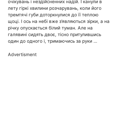
очікувань і нездійсненних надій. І канули в
лету гіркі хвилини розчарувань, коли його
тремтячі губи доторкнулися до її теплою
щоці. І ось на небі вже з’являються зірки, а на
річку опускається білий туман. Але на
галявині сидять двоє, тісно притулившись
один до одного і, тримаючись за руки …
Advertisment