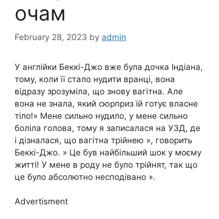
очам
February 28, 2023
by
admin
У англійки Беккі-Джо вже була дочка Індіана,
тому, коли її стало нудити вранці, вона
відразу зрозуміла, що знову вагітна. Але
вона не знала, який сюрприз їй готує власне
тіло!» Мене сильно нудило, у мене сильно
боліла голова, тому я записалася на УЗД, де
і дізналася, що вагітна трійнею », говорить
Беккі-Джо. » Це був найбільший шок у моєму
житті! У мене в роду не було трійнят, так що
це було абсолютно несподівано ».
Advertisment