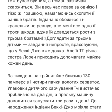
теж буває буйним, а Роман зазвичай
скаржиться. Він весь час повзе за однією і
тією ж іграшкою, намагаючись схопити її
раніше братів. Індіана їх обожнює і ні
крапельки не ревнує, але мені все одно її
трохи шкода, адже їй доведеться рости з
трьома братами! »Доглядати за трьома
дітьми — завдання непросте, враховуючи,
що у Беккі-Джо вже дочка. Але її 17-річна
сестра Лорен приходить допомагати майже
кожен день.
За тиждень на трійнят йде близько 130
памперсів і чотири пачки вологих серветок.
Упаковки дитячого харчування їм вистачає
приблизно на два дні, а пральну машину
доводиться запускати три рази в день! До
народження Індіани Беккі-Джо мріяла стати