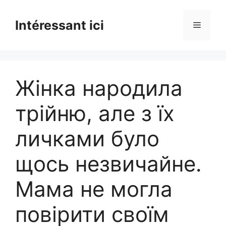
Skip
to
Intéressant ici
Menu
content
Жінка народила
трійню, але з їх
личками було
щось незвичайне.
Мама не могла
повірити своїм