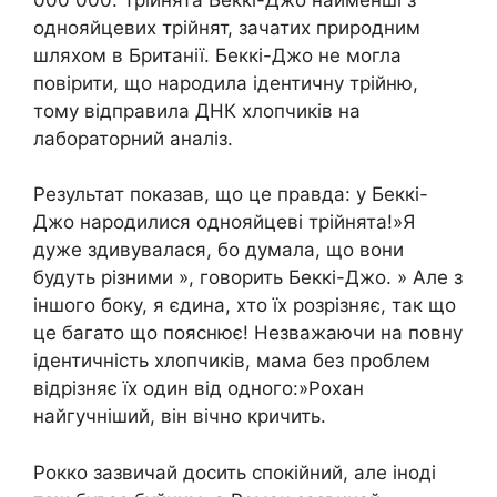
однояйцевих трійнят, зачатих природним
шляхом в Британії. Беккі-Джо не могла
повірити, що народила ідентичну трійню,
тому відправила ДНК хлопчиків на
лабораторний аналіз.
Результат показав, що це правда: у Беккі-
Джо народилися однояйцеві трійнята!»Я
дуже здивувалася, бо думала, що вони
будуть різними », говорить Беккі-Джо. » Але з
іншого боку, я єдина, хто їх розрізняє, так що
це багато що пояснює! Незважаючи на повну
ідентичність хлопчиків, мама без проблем
відрізняє їх один від одного:»Рохан
найгучніший, він вічно кричить.
Рокко зазвичай досить спокійний, але іноді