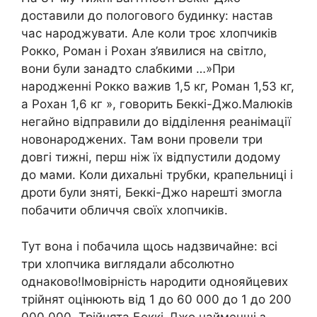
доставили до пологового будинку: настав
час народжувати. Але коли троє хлопчиків
Рокко, Роман і Рохан з’явилися на світло,
вони були занадто слабкими …»При
народженні Рокко важив 1,5 кг, Роман 1,53 кг,
а Рохан 1,6 кг », говорить Беккі-Джо.Малюків
негайно відправили до відділення реанімації
новонароджених. Там вони провели три
довгі тижні, перш ніж їх відпустили додому
до мами. Коли дихальні трубки, крапельниці і
дроти були зняті, Беккі-Джо нарешті змогла
побачити обличчя своїх хлопчиків.
Тут вона і побачила щось надзвичайне: всі
три хлопчика виглядали абсолютно
однаково!Імовірність народити однояйцевих
трійнят оцінюють від 1 до 60 000 до 1 до 200
000 000. Трійнята Беккі-Джо найменші з