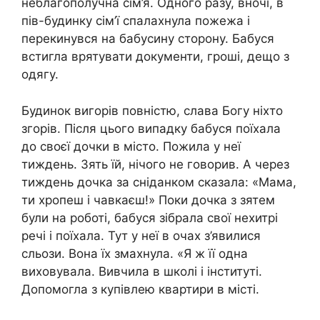
неблагополучна сім’я. Одного разу, вночі, в
пів-будинку сім’ї спалахнула пожежа і
перекинувся на бабусину сторону. Бабуся
встигла врятувати документи, гроші, дещо з
одягу.
Будинок вигорів повністю, слава Богу ніхто
згорів. Після цього випадку бабуся поїхала
до своєї дочки в місто. Пожила у неї
тиждень. Зять їй, нічого не говорив. А через
тиждень дочка за сніданком сказала: «Мама,
ти хропеш і чавкаєш!» Поки дочка з зятем
були на роботі, бабуся зібрала свої нехитрі
речі і поїхала. Тут у неї в очах з’явилися
сльози. Вона їх змахнула. «Я ж її одна
виховувала. Вивчила в школі і інституті.
Допомогла з купівлею квартири в місті.