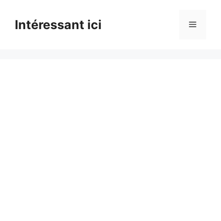
Skip
to
Intéressant ici
Menu
content