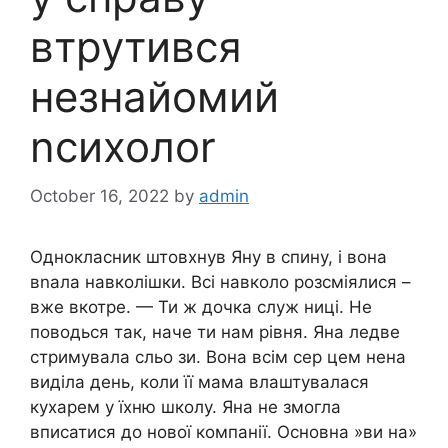
втрутився
незнайомий
nсихолоr
October 16, 2022
by
admin
Однокласник штовхнув Яну в спину, і вона
вnала навколішки. Всі навколо розсміялися –
вже вкотре. — Ти ж дочка служ ниці. Не
поводься так, наче ти нам рівня. Яна ледве
стримувала сльо зи. Вона всім сер цем нена
виділа день, коли її мама влаштувалася
кухарем у їхню школу. Яна не змогла
вписатися до нової компанії. Основна »ви на»