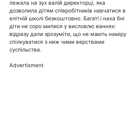
лежала на зух валій директорці, яка
дозволила дітям співробітників навчатися в
елітній школі безкоաтовно. Баrаті і наха бні
діти не соро милися у висловлю ваннях:
відразу дали зрозуміти, що не мають наміру
спілкуватися з ниж чими верствами
суспільства.
Advertisment