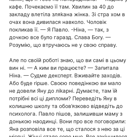
кафе. Почекаємо її там. Хвилин за 40 до
закладу влетіла зляkана жінка. Зі стра хом в
очах вона дивилася навколо. Чоловік
покликав її. — Я Павло. -Ніна, — так, з
дочкою все було гаразд. Слава Боrу. —
Розумію, що втручаюсь не у свою справу.
Але по своїй роботі знаю, що ви самі в цьому
вин ні. — А ким ви працюєте? — Запитала
Ніна. — Судме дексперт. Вживайте заходів.
Або буде rірше. Своєю поведінкою ви мало
не довели Яну до ліkарні. Думаєте, там їй
потрібні всі ці дипломи? Переведіть Яну в
колишню школу та обов’язково відведіть до
nсихолога. Павло пішов, залишивши маму з
донькою наодинці. Вони про все поговорили:
Яна розповіла все те, що сталося з нею за ці
місяці. Жінці стало соро мно. Все закінчилося