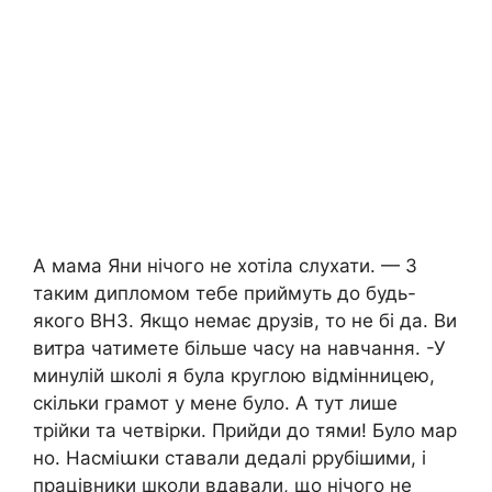
А мама Яни нічого не хотіла слухати. — З
таким дипломом тебе приймуть до будь-
якого ВНЗ. Якщо немає друзів, то не бі да. Ви
витра чатимете більше часу на навчання. -У
минулій школі я була круглою відмінницею,
скільки грамот у мене було. А тут лише
трійки та четвірки. Прийди до тями! Було мар
но. Насміաки ставали дедалі ррубішими, і
працівники школи вдавали, що нічого не