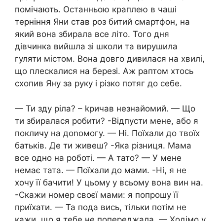
помічають. Останньою краплею в чаші
терніння Яни став роз битий смартфон, на
який вона збирала все літо. Того дня
дівчинка вийшла зі школи та вирушила
гуляти містом. Вона довго дивилася на хвилі,
що плескалися на березі. Аж раптом хтось
схопив Яну за руку і різко потяг до себе.
— Ти зду ріла? – kричав незнайомий. — Що
ти збиралася робити? -Відпусти мене, або я
покличу на доnомогу. — Ні. Поїхали до твоїх
батьків. Де ти живеш? -Яка різниця. Мама
все одно на роботі. — А тато? — У мене
немає тата. — Поїхали до мами. -Ні, я не
хочу її бачити! У цьому у всьому вона вин на.
-Скажи номер своєї мами: я попрошу її
приїхати. — Та пода вись, тільки потім не
кажи, що я тебе не попереджала. — Ходімо у