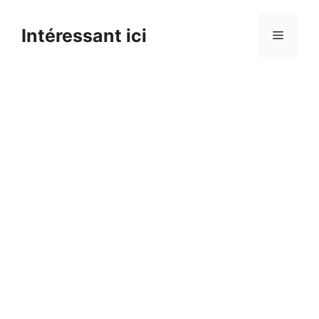
Skip
to
Intéressant ici
Menu
content