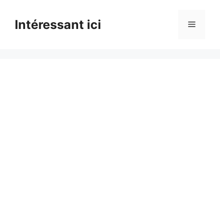
Skip
to
Intéressant ici
Menu
content