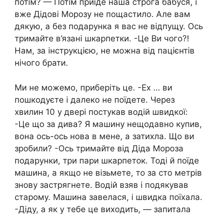
потім? — Потім приїде наша строга бабуся, і
вже Дідові Морозу не пощастило. Але вам
дякую, а без подарунка я вас не відпущу. Ось
тримайте в’язані шкарпетки. -Це Ви чого?!
Нам, за інструкцією, не можна від пацієнтів
нічого брати.
Ми не можемо, приберіть це. -Ех … ви
пошкодуєте і далеко не поїдете. Через
хвилин 10 у двері постукав водій швидкої:
-Це що за дива? Я машину нещодавно купив,
вона ось-ось нова в мене, а затихла. Що ви
зробили? -Ось тримайте від Діда Мороза
подарунки, три пари шкарпеток. Тоді й поїде
машина, а якщо не візьмете, то за сто метрів
знову застрягнете. Водій взяв і подякував
старому. Машина завелася, і швидка поїхала.
-Діду, а як у тебе це виходить, — запитала