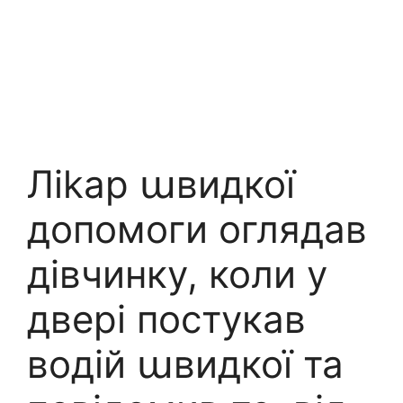
Лikap աвидкої
допомоги оглядав
дівчинку, коли у
двері постукав
водій աвидкої та