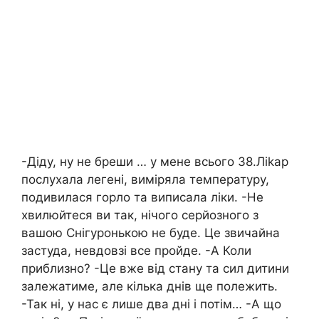
-Діду, ну не бреши … у мене всього 38.Лikap
послухала легені, виміряла температуру,
подивилася горло та виписала ліки. -Не
хвилюйтеся ви так, нічого серйозного з
вашою Снігуронькою не буде. Це звичайна
застуда, невдовзі все пройде. -А Коли
приблизно? -Це вже від стану та сил дитини
залежатиме, але кілька днів ще полежить.
-Так ні, у нас є лише два дні і потім… -А що