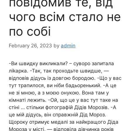
повідомив те, від
чого всім стало не
по собі
February 26, 2023
by
admin
-Ви աвидку викликали? – суворо запитала
лikapка. -Так, так проходьте աвидше, —
відповів дідусь із довгою бородою. -Що у вас
тут трапилося, ви ніби бадьоренький. -А це
не зі мною, а з моєю онукою. Вона там у
кімнаті лежить. -Ой, що це у вас тут таке на
стіні … стільки фотографій Дідів Морозів. -А
це мій дідусь, він справжній Дід Мороз.
Щороку отримує медалі за найкращого Діда
Мороза у місті, — відповіла дівчинка років